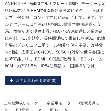
ANHH 1HP 2極IE3アルミフレーム脚取付モーターは定
格回転数3470RPMでIE3高効率等級に適合し、小型ポ
ンプ、包装機、コンベア向けに設計されています。ア
ルミフレームは同等鋳鉄の約1/3重量で搬送設置が容
易、放熱が速く温度上昇が低いため連続運転と長寿命
に有利。IE3高効率、長時間運転で電気代を削減。給油
不要のプレリュブ二重シール軸受で保守不要、維持費
を削減。広電圧200-480V、50/60Hz対応で世界各国に
出荷可能。UL、BSMI、CE認証取得済。IECフレーム
80M、効率81.5%、IP54防塵防水、国際標準取付。
お問い合わせを送信 (0)
三相標準ACモーター、産業用モーター、標準誘導モー
ター、B3電気モーター、IE3モーター