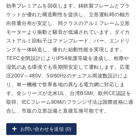
効率プレミアムを回収します。鋳鉄製フレームとブラ
ケットが優れた構造剛性を提供し、立形運転時の軸方
向荷重分布が安定し、同クラスのアルミフレーム立形
モーターより振動と騒音が低減されています。ダイカ
ストアルミ回転子はファンブレード、バー、エンドリ
ングを一体鋳造し、優れた始動性能を実現します。
TEFC全閉設計によりIP54保護等級を達成し、粉塵や
湿気のある環境でも長期間安定して運転します。広電
圧200V～480V、50/60Hzのデュアル周波数設計によ
り、単一機種で世界各地の異なる電力網に対応しま
す。全シリーズが北米UL、台湾BSMI、欧州CE認証を
取得。IECフレーム80Mのフランジ寸法は国際規格に適
合し、市販の立形設備と直接互換可能です。
お問い合わせを送信 (0)