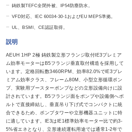
鋳鉄製TEFC全閉外被、IP54防塵防水。
VFD対応、IEC 60034-30-1およびEU MEPS準拠。
UL、BSMI、CE認証取得。
説明
AEUH 1HP 2極 鋳鉄製立形フランジ取付IE3プレミア
ム効率モーターはB5フランジ垂直取付構造を採用して
います。定格回転数3460RPM、効率82.0%でIE3プレ
ミアム効率クラス、フレーム80M、小型立形循環ポン
プ、実験用ブースターポンプなどの立形設備向けに設
計されています。B5フランジ面をポンプや設備側へボ
ルトで直接締結し、垂直吊り下げ式でコンパクトに統
合できるため、ポンプタワーや立形機器ユニットに特
に適しています。IE3はIE1標準効率モーター比で約3-
5%省エネとなり、立形連続運転用途では通常1-2年で