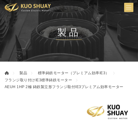
製品
製品
標準鋳鉄モーター（プレミアム効率IE3）
フランジ取り付けIE3標準鋳鉄モーター
AEUH 1HP 2極 鋳鉄製立形フランジ取付IE3プレミアム効率モーター