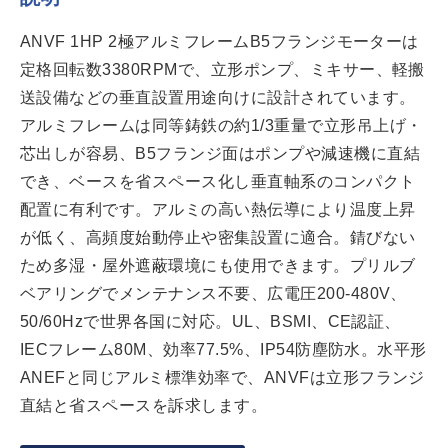
ANVF 1HP 2極アルミフレームB5フランジモーターは
定格回転数3380RPMで、立形ポンプ、ミキサー、軽搬
送設備などの垂直設置用途向けに設計されています。
アルミフレームは同等鋳鉄の約1/3重量で立形吊上げ・
芯出しが容易、B5フランジ面はポンプや減速機に直結
でき、ベースを省スペース化し垂直軸系のコンパクト
配置に有利です。アルミの高い熱伝導により温度上昇
が低く、高頻度始動停止や密集設置に適合。錆びない
ため多湿・屋外遮蔽環境にも使用できます。プリルブ
ベアリングでメンテナンス不要、広電圧200-480V、
50/60Hzで世界各国に対応。UL、BSMI、CE認証、
IECフレーム80M、効率77.5%、IP54防塵防水。水平形
ANEFと同じアルミ標準効率で、ANVFは立形フランジ
直結と省スペースを訴求します。