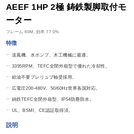
AEEF 1HP 2極 鋳鉄製脚取付モ
ーター
フレーム 80M, 効率 77.0%
特徴
送風機、水ポンプ、木工機械に最適。
3395RPM、TEFC全閉外扇型で優れた冷却性。
給油不要プレリュブ軸受採用。
広電圧200-480V、50/60Hz世界各国対応。
鋳鉄TEFC全閉外扇型、IP54防塵防水。
UL、BSMI、CE認証取得済。
説明