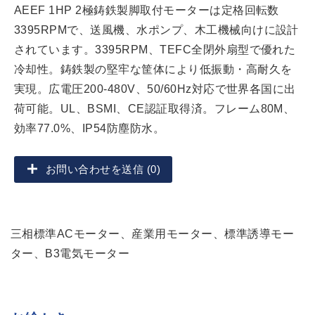
AEEF 1HP 2極鋳鉄製脚取付モーターは定格回転数
3395RPMで、送風機、水ポンプ、木工機械向けに設計
されています。3395RPM、TEFC全閉外扇型で優れた
冷却性。鋳鉄製の堅牢な筐体により低振動・高耐久を
実現。広電圧200-480V、50/60Hz対応で世界各国に出
荷可能。UL、BSMI、CE認証取得済。フレーム80M、
効率77.0%、IP54防塵防水。
お問い合わせを送信 (0)
三相標準ACモーター、産業用モーター、標準誘導モー
ター、B3電気モーター