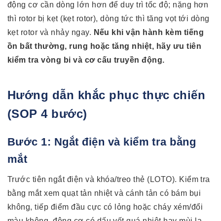
động cơ cần dòng lớn hơn để duy trì tốc độ; nặng hơn
thì rotor bị kẹt (kẹt rotor), dòng tức thì tăng vọt tới dòng
kẹt rotor và nhảy ngay.
Nếu khi vận hành kèm tiếng
ồn bất thường, rung hoặc tăng nhiệt, hãy ưu tiên
kiểm tra vòng bi và cơ cấu truyền động.
Hướng dẫn khắc phục thực chiến
(SOP 4 bước)
Bước 1: Ngắt điện và kiểm tra bằng
mắt
Trước tiên ngắt điện và khóa/treo thẻ (LOTO). Kiểm tra
bằng mắt xem quạt tản nhiệt và cánh tản có bám bụi
không, tiếp điểm đầu cực có lỏng hoặc cháy xém/đổi
màu không, động cơ có dấu vết quá nhiệt hay mùi lạ