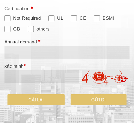
*
Certification
Not Required
UL
CE
BSMI
GB
others
*
Annual demand
*
xác minh
CÀI LẠI
GỬI ĐI