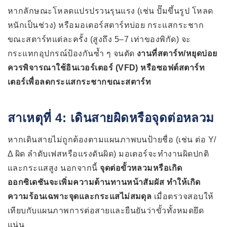
หากลักษณะโหลดแปรปรวนรุนแรง (เช่น ปั๊มขึ้นรูป โหลด
หนักเป็นช่วง) หรือมอเตอร์สตาร์ทบ่อย กระแสกระชาก
ขณะสตาร์ทแต่ละครั้ง (สูงถึง 5–7 เท่าของพิกัด) จะ
กระแทกอุปกรณ์ป้องกันซ้ำ ๆ จนตัด
งานที่สตาร์ท/หยุดบ่อย
ควรพิจารณาใช้อินเวอร์เตอร์ (VFD) หรือซอฟต์สตาร์ท
เตอร์เพื่อลดกระแสกระชากขณะสตาร์ท
สาเหตุที่ 4: เดินสายผิดหรือจุดต่อหลวม
หากเดินสายไม่ถูกต้องตามแผนภาพบนป้ายชื่อ (เช่น ต่อ Y/
Δ ผิด ลำดับเฟสหรือแรงดันผิด) มอเตอร์จะทำงานผิดปกติ
และกระแสสูง นอกจากนี้
จุดต่อขั้วหลวมหรือเกิด
ออกซิเดชันจะเพิ่มความต้านทานหน้าสัมผัส ทำให้เกิด
ความร้อนเฉพาะจุดและกระแสไม่สมดุล
เมื่อตรวจสอบให้
เทียบกับแผนภาพการต่อสายและยืนยันว่าขั้วทั้งหมดยึด
แน่น