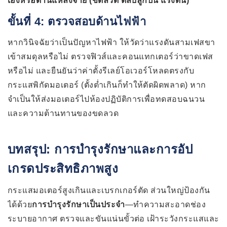
เองหรือด้านแหล่งจ่าย (ขดลวด ตลับลูกปืน แรงดัน)
ขั้นที่ 4: ตรวจสอบด้านไฟฟ้า
หากวินิจฉัยว่าเป็นปัญหาไฟฟ้า ให้วัดว่าแรงดันสามเฟสขา
เข้าสมดุลหรือไม่ ตรวจฟิวส์และคอนแทกเตอร์ว่าขาดเฟส
หรือไม่ และยืนยันว่าค่าตั้งรีเลย์โอเวอร์โหลดตรงกับ
กระแสพิกัดมอเตอร์ (ตั้งต่ำเกินก็ทำให้ตัดผิดพลาด) หาก
จำเป็นให้ส่งมอเตอร์ไปห้องปฏิบัติการเพื่อทดสอบฉนวน
และความต้านทานของขดลวด
บทสรุป: การบำรุงรักษาและการอัป
เกรดประสิทธิภาพสูง
กระแสมอเตอร์สูงเกินและเบรกเกอร์ตัด ส่วนใหญ่ป้องกัน
ได้ด้วย
การบำรุงรักษาเป็นประจำ
—ทำความสะอาดช่อง
ระบายอากาศ ตรวจและขันแน่นขั้วต่อ เฝ้าระวังกระแสและ