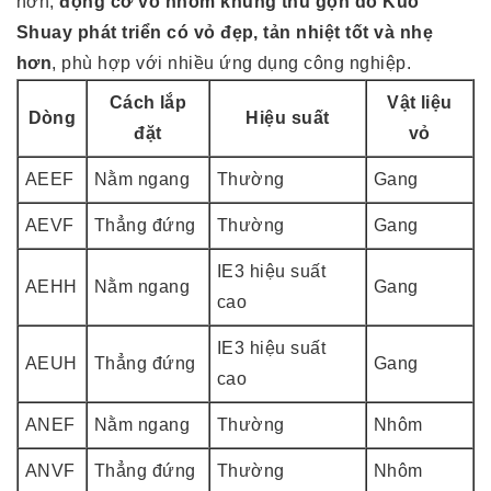
hơn;
động cơ vỏ nhôm khung thu gọn do Kuo
Shuay phát triển có vỏ đẹp, tản nhiệt tốt và nhẹ
hơn
, phù hợp với nhiều ứng dụng công nghiệp.
Cách lắp
Vật liệu
Dòng
Hiệu suất
đặt
vỏ
AEEF
Nằm ngang
Thường
Gang
AEVF
Thẳng đứng
Thường
Gang
IE3 hiệu suất
AEHH
Nằm ngang
Gang
cao
IE3 hiệu suất
AEUH
Thẳng đứng
Gang
cao
ANEF
Nằm ngang
Thường
Nhôm
ANVF
Thẳng đứng
Thường
Nhôm