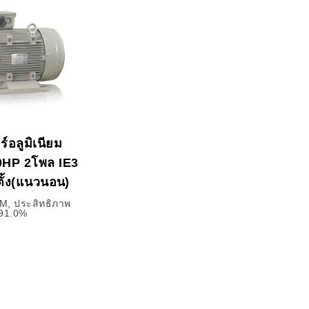
์อลูมิเนียม
HP 2โพล IE3
ั้ง(แนวนอน)
M, ประสิทธิภาพ
91.0%