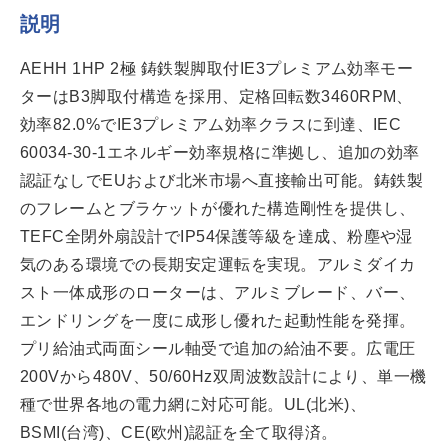
説明
AEHH 1HP 2極 鋳鉄製脚取付IE3プレミアム効率モー
ターはB3脚取付構造を採用、定格回転数3460RPM、
効率82.0%でIE3プレミアム効率クラスに到達、IEC
60034-30-1エネルギー効率規格に準拠し、追加の効率
認証なしでEUおよび北米市場へ直接輸出可能。鋳鉄製
のフレームとブラケットが優れた構造剛性を提供し、
TEFC全閉外扇設計でIP54保護等級を達成、粉塵や湿
気のある環境での長期安定運転を実現。アルミダイカ
スト一体成形のローターは、アルミブレード、バー、
エンドリングを一度に成形し優れた起動性能を発揮。
プリ給油式両面シール軸受で追加の給油不要。広電圧
200Vから480V、50/60Hz双周波数設計により、単一機
種で世界各地の電力網に対応可能。UL(北米)、
BSMI(台湾)、CE(欧州)認証を全て取得済。