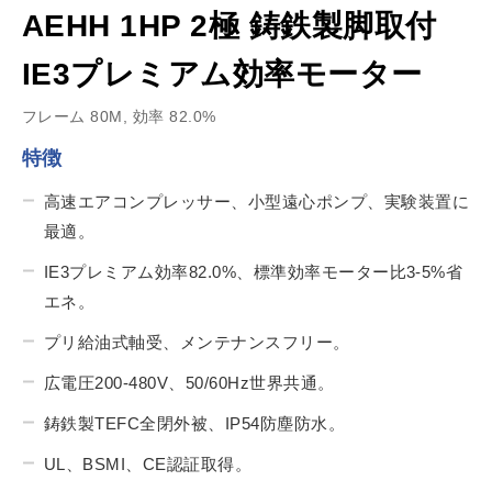
AEHH 1HP 2極 鋳鉄製脚取付
IE3プレミアム効率モーター
フレーム 80M, 効率 82.0%
特徴
高速エアコンプレッサー、小型遠心ポンプ、実験装置に
最適。
IE3プレミアム効率82.0%、標準効率モーター比3-5%省
エネ。
プリ給油式軸受、メンテナンスフリー。
広電圧200-480V、50/60Hz世界共通。
鋳鉄製TEFC全閉外被、IP54防塵防水。
UL、BSMI、CE認証取得。