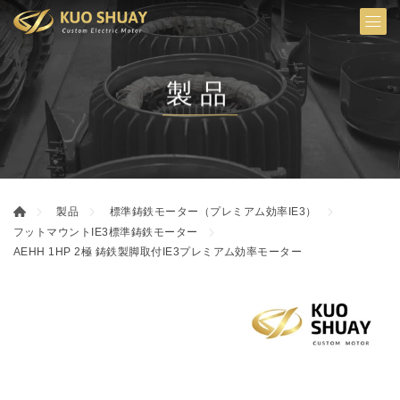
製品
製品
標準鋳鉄モーター（プレミアム効率IE3）
フットマウントIE3標準鋳鉄モーター
AEHH 1HP 2極 鋳鉄製脚取付IE3プレミアム効率モーター