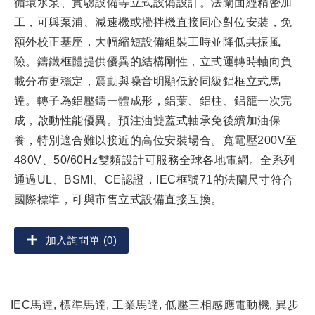
循環水泵、實驗設備等立式設備設計。法蘭面經精密加
工，可與泵浦、減速機或攪拌機直接同心對位安裝，免
額外校正基座，大幅縮短設備組裝工時並降低共振風
險。鑄鐵框體提供優異的結構剛性，立式運轉時軸向負
載分布更穩定，震動與噪音明顯低於同級鋁框立式馬
達。轉子為鋁壓鑄一體成形，鋁葉、鋁柱、鋁籠一次完
成，啟動性能優異。預注油雙蓋式軸承免後續加油保
養，特別適合難以接近的高位安裝場合。寬電壓200V至
480V、50/60Hz雙頻設計可服務全球各地電網。全系列
通過UL、BSMI、CE認證，IEC框號71的法蘭尺寸符合
國際標準，可與市售立式設備直接互換。
加入詢問單 (0)
IEC馬達, 標準馬達, 工業馬達, 低壓三相感應電動機, 異步