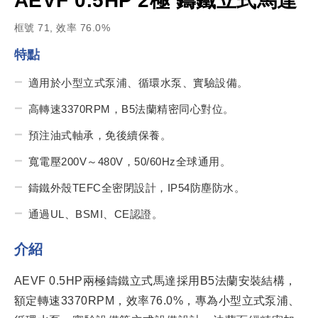
AEVF 0.5HP 2極 鑄鐵立式馬達
框號 71, 效率 76.0%
特點
適用於小型立式泵浦、循環水泵、實驗設備。
高轉速3370RPM，B5法蘭精密同心對位。
預注油式軸承，免後續保養。
寬電壓200V～480V，50/60Hz全球通用。
鑄鐵外殼TEFC全密閉設計，IP54防塵防水。
通過UL、BSMI、CE認證。
介紹
AEVF 0.5HP兩極鑄鐵立式馬達採用B5法蘭安裝結構，
額定轉速3370RPM，效率76.0%，專為小型立式泵浦、