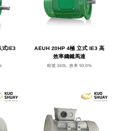
臥式IE3
AEUH 20HP 4極 立式 IE3 高
效率鑄鐵馬達
%
框號 160L, 效率 93.0%