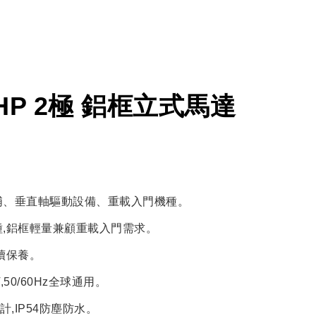
0HP 2極 鋁框立式馬達
浦、垂直軸驅動設備、重載入門機種。
,鋁框輕量兼顧重載入門需求。
續保養。
,50/60Hz全球通用。
計,IP54防塵防水。