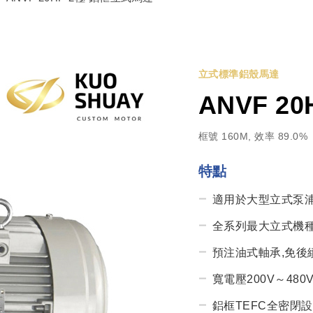
立式標準鋁殼馬達
ANVF 2
框號 160M, 效率 89.0%
特點
適用於大型立式泵
全系列最大立式機種
預注油式軸承,免後
寬電壓200V～480V
鋁框TEFC全密閉設