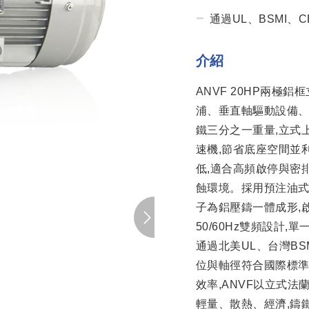
通過UL、BSMI、
介紹
ANVF 20HP兩極鋁
浦、垂直軸驅動設備
鐵三分之一重量,立式
速機,節省底座空間並
低,適合高頻啟停與密
蝕環境。採用預注油式
子為鋁壓鑄一體成形,啟
50/60Hz雙頻設計
通過北美UL、台灣BSM
位與軸徑符合國際標準
效率,ANVF以立式
輕量、散熱、經濟,鑄