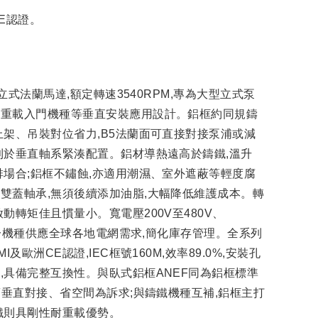
CE認證。
框立式法蘭馬達,額定轉速3540RPM,專為大型立式泵
、重載入門機種等垂直安裝應用設計。鋁框約同規鑄
上架、吊裝對位省力,B5法蘭面可直接對接泵浦或減
利於垂直軸系緊湊配置。鋁材導熱遠高於鑄鐵,溫升
排場合;鋁框不鏽蝕,亦適用潮濕、室外遮蔽等輕度腐
雙蓋軸承,無須後續添加油脂,大幅降低維護成本。轉
動轉矩佳且慣量小。寬電壓200V至480V、
,單一機種供應全球各地電網需求,簡化庫存管理。全系列
I及歐洲CE認證,IEC框號160M,效率89.0%,安裝孔
,具備完整互換性。與臥式鋁框ANEF同為鋁框標準
法蘭垂直對接、省空間為訴求;與鑄鐵機種互補,鋁框主打
鐵則具剛性耐重載優勢。