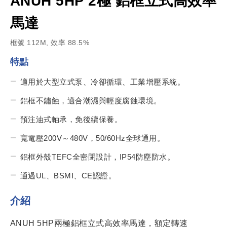
ANUH 5HP 2極 鋁框立式高效率
馬達
框號 112M, 效率 88.5%
特點
適用於大型立式泵、冷卻循環、工業增壓系統。
鋁框不鏽蝕，適合潮濕與輕度腐蝕環境。
預注油式軸承，免後續保養。
寬電壓200V～480V，50/60Hz全球通用。
鋁框外殼TEFC全密閉設計，IP54防塵防水。
通過UL、BSMI、CE認證。
介紹
ANUH 5HP兩極鋁框立式高效率馬達，額定轉速