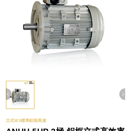
立式IE3標準鋁殼馬達