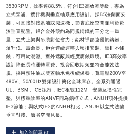
3530RPM，效率達88.5%，符合IE3高效率等級，專為
立式泵浦、攪拌機與垂直軸系應用設計。採B5法蘭面安
裝，可直接對接泵浦或減速機，節省底座空間並利於緊
湊垂直配置。鋁合金外殼約為同規鑄鐵的三分之一重
量，立式上架與吊裝對位省力；鋁材導熱遠優於鑄鐵，
溫升低、壽命長，適合連續運轉與密排安裝。鋁框不鏽
蝕，可用於潮濕、室外遮蔽與輕度腐蝕環境。IE3高效率
設計降低長時運轉電費、投資回收期短並符合能效法
規。採用預注油式雙蓋軸承免後續保養，寬電壓200V至
480V、50/60Hz雙頻設計簡化全球庫存。全系列通過
UL、BSMI、CE認證，IEC框號112M，安裝互換性完
整。與標準效率的ANVF同為鋁框立式，ANUH額外提供
IE3節能；與臥式IE3的ANHH相比，ANUH以立式法蘭
垂直對接、節省空間見長。
加入詢問單 (0)