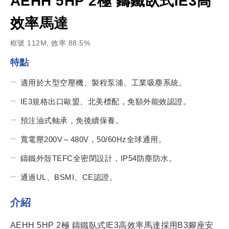
AEHH 5HP 2極 鑄鐵臥式IE3高
效率馬達
框號 112M, 效率 88.5%
特點
適用於大型空壓機、製程泵浦、工業吸塵系統。
IE3規格出口歐盟、北美標配，免額外能效認證。
預注油式軸承，免後續保養。
寬電壓200V～480V，50/60Hz全球通用。
鑄鐵外殼TEFC全密閉設計，IP54防塵防水。
通過UL、BSMI、CE認證。
介紹
AEHH 5HP 2極 鑄鐵臥式IE3高效率馬達採用B3腳座安