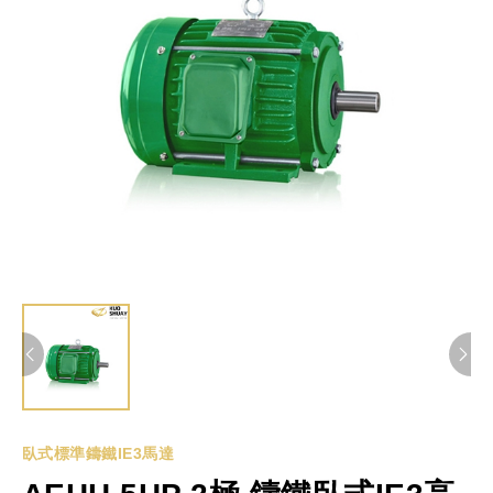
臥式標準鑄鐵IE3馬達