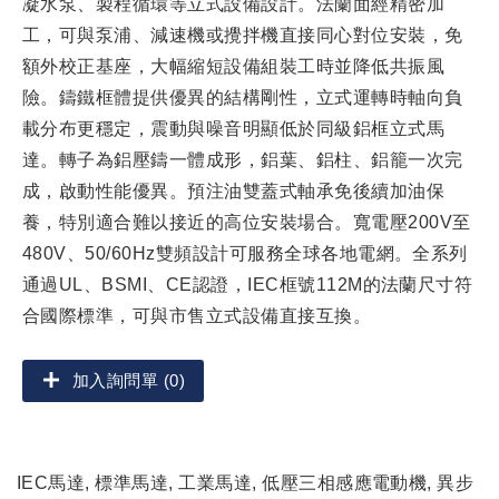
凝水泵、製程循環等立式設備設計。法蘭面經精密加
工，可與泵浦、減速機或攪拌機直接同心對位安裝，免
額外校正基座，大幅縮短設備組裝工時並降低共振風
險。鑄鐵框體提供優異的結構剛性，立式運轉時軸向負
載分布更穩定，震動與噪音明顯低於同級鋁框立式馬
達。轉子為鋁壓鑄一體成形，鋁葉、鋁柱、鋁籠一次完
成，啟動性能優異。預注油雙蓋式軸承免後續加油保
養，特別適合難以接近的高位安裝場合。寬電壓200V至
480V、50/60Hz雙頻設計可服務全球各地電網。全系列
通過UL、BSMI、CE認證，IEC框號112M的法蘭尺寸符
合國際標準，可與市售立式設備直接互換。
加入詢問單 (0)
IEC馬達, 標準馬達, 工業馬達, 低壓三相感應電動機, 異步