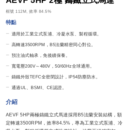
AEVF 5HP 2極 鑄鐵立式馬達
框號 112M, 效率 84.5%
特點
適用於工業立式泵浦、冷凝水泵、製程循環。
高轉速3500RPM，B5法蘭精密同心對位。
預注油式軸承，免後續保養。
寬電壓200V～480V，50/60Hz全球通用。
鑄鐵外殼TEFC全密閉設計，IP54防塵防水。
通過UL、BSMI、CE認證。
介紹
AEVF 5HP兩極鑄鐵立式馬達採用B5法蘭安裝結構，額
定轉速3500RPM，效率84.5%，專為工業立式泵浦、冷