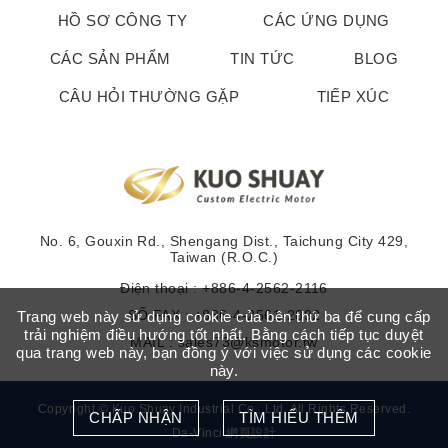
HỒ SƠ CÔNG TY
CÁC ỨNG DỤNG
CÁC SẢN PHẨM
TIN TỨC
BLOG
CÂU HỎI THƯỜNG GẶP
TIẾP XÚC
No. 6, Gouxin Rd., Shengang Dist., Taichung City 429,
Taiwan (R.O.C.)
Điện thoại :
+886-4-2562-2116
SỐ FAX : +886-4-2561-2892
Trang web này sử dụng cookie của bên thứ ba để cung cấp
trải nghiệm điều hướng tốt nhất. Bằng cách tiếp tục duyệt
MAIL :
sales73@ksmotor.tw
qua trang web này, bạn đồng ý với việc sử dụng các cookie
này.
Copyright © Kuo Shuay Industrial Co., Ltd. All Rights Reserved.
CHẤP NHẬN
TÌM HIỂU THÊM
Da-Vinci
網頁設計