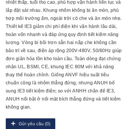
nhiệt thấp, tuổi thọ cao, phù hợp vận hành liên tục và
lắp đặt sát nhau. Khung nhôm không bị ăn mòn, phù
hợp môi trường ẩm, ngoài trời có che và ăn mòn nhẹ.
Thiết kế IE3 giảm chi phí điện khi vận hành lâu dài,
hoàn vốn nhanh và đáp ứng quy định tiết kiệm năng
lượng. Vòng bi bôi trơn sẵn hai nắp che không cần
bảo trì về sau, điện áp rộng 200V-480V, 50/60Hz giúp
đơn giản hóa tồn kho toàn cầu. Toàn dòng đạt chứng
nhận UL, BSMI, CE, khung IEC 80M với khả năng
thay thế hoàn chỉnh. Giống ANVF hiệu suất tiêu
chuẩn cũng là nhôm thẳng đứng, nhưng ANUH bổ
sung IE3 tiết kiệm điện; so với ANHH chân đế IE3,
ANUH nổi bật ở nối mặt bích thẳng đứng và tiết kiệm
không gian.
Gửi yêu cầu (0)