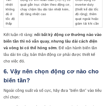
nhiệt
quạt gắn trục chậm theo động cơ,
inverter-duty
không
chạy chậm lâu dài tản nhiệt kém,
(thiết kế dải tốc
đủ ở
độ tăng nhiệt cao
độ rộng); thêm
tốc độ
quạt ngoài hoặc
thấp
giảm tải khi cần
Kết luận rõ ràng:
nối bất kỳ động cơ thường nào vào
biến tần thì nó vẫn quay, nhưng lâu dài cách điện
và vòng bi có thể hỏng sớm
. Để vận hành biến tần
lâu dài tin cậy, bản thân động cơ phải được thiết kế
cho việc đó.
6. Vậy nên chọn động cơ nào cho
biến tần?
Ngoài công suất và số cực, hãy đưa "biến tần" vào tiêu
chí chọn: