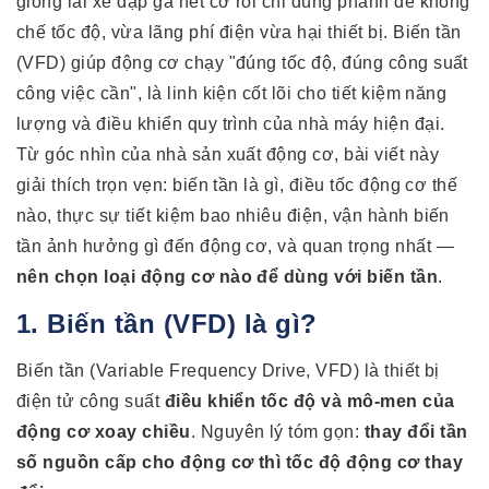
giống lái xe đạp ga hết cỡ rồi chỉ dùng phanh để khống
chế tốc độ, vừa lãng phí điện vừa hại thiết bị. Biến tần
(VFD) giúp động cơ chạy "đúng tốc độ, đúng công suất
công việc cần", là linh kiện cốt lõi cho tiết kiệm năng
lượng và điều khiển quy trình của nhà máy hiện đại.
Từ góc nhìn của nhà sản xuất động cơ, bài viết này
giải thích trọn vẹn: biến tần là gì, điều tốc động cơ thế
nào, thực sự tiết kiệm bao nhiêu điện, vận hành biến
tần ảnh hưởng gì đến động cơ, và quan trọng nhất —
nên chọn loại động cơ nào để dùng với biến tần
.
1. Biến tần (VFD) là gì?
Biến tần (Variable Frequency Drive, VFD) là thiết bị
điện tử công suất
điều khiển tốc độ và mô-men của
động cơ xoay chiều
. Nguyên lý tóm gọn:
thay đổi tần
số nguồn cấp cho động cơ thì tốc độ động cơ thay