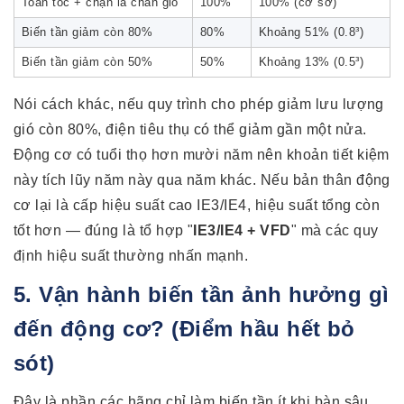
Toàn tốc + chặn lá chắn gió
100%
100% (cơ sở)
Biến tần giảm còn 80%
80%
Khoảng 51% (0.8³)
Biến tần giảm còn 50%
50%
Khoảng 13% (0.5³)
Nói cách khác, nếu quy trình cho phép giảm lưu lượng
gió còn 80%, điện tiêu thụ có thể giảm gần một nửa.
Động cơ có tuổi thọ hơn mười năm nên khoản tiết kiệm
này tích lũy năm này qua năm khác. Nếu bản thân động
cơ lại là cấp hiệu suất cao IE3/IE4, hiệu suất tổng còn
tốt hơn — đúng là tổ hợp "
IE3/IE4 + VFD
" mà các quy
định hiệu suất thường nhấn mạnh.
5. Vận hành biến tần ảnh hưởng gì
đến động cơ? (Điểm hầu hết bỏ
sót)
Đây là phần các hãng chỉ làm biến tần ít khi bàn sâu