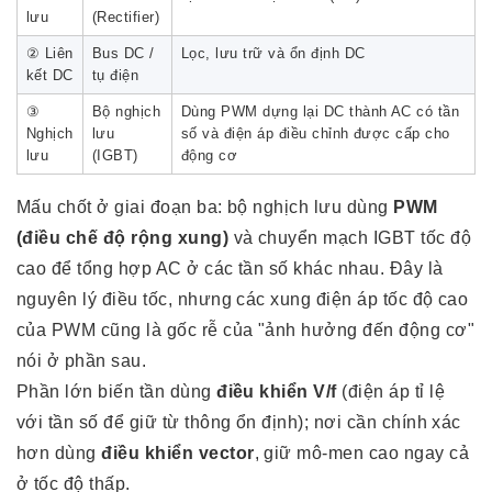
lưu
(Rectifier)
② Liên
Bus DC /
Lọc, lưu trữ và ổn định DC
kết DC
tụ điện
③
Bộ nghịch
Dùng PWM dựng lại DC thành AC có tần
Nghịch
lưu
số và điện áp điều chỉnh được cấp cho
lưu
(IGBT)
động cơ
Mấu chốt ở giai đoạn ba: bộ nghịch lưu dùng
PWM
(điều chế độ rộng xung)
và chuyển mạch IGBT tốc độ
cao để tổng hợp AC ở các tần số khác nhau. Đây là
nguyên lý điều tốc, nhưng các xung điện áp tốc độ cao
của PWM cũng là gốc rễ của "ảnh hưởng đến động cơ"
nói ở phần sau.
Phần lớn biến tần dùng
điều khiển V/f
(điện áp tỉ lệ
với tần số để giữ từ thông ổn định); nơi cần chính xác
hơn dùng
điều khiển vector
, giữ mô-men cao ngay cả
ở tốc độ thấp.