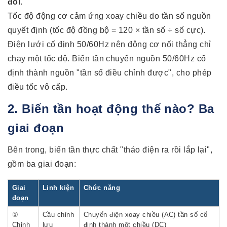
đổi
.
Tốc độ động cơ cảm ứng xoay chiều do tần số nguồn
quyết định (tốc độ đồng bộ = 120 × tần số ÷ số cực).
Điện lưới cố định 50/60Hz nên động cơ nối thẳng chỉ
chạy một tốc độ. Biến tần chuyển nguồn 50/60Hz cố
định thành nguồn "tần số điều chỉnh được", cho phép
điều tốc vô cấp.
2. Biến tần hoạt động thế nào? Ba
giai đoạn
Bên trong, biến tần thực chất "tháo điện ra rồi lắp lại",
gồm ba giai đoạn:
Giai
Linh kiện
Chức năng
đoạn
①
Cầu chỉnh
Chuyển điện xoay chiều (AC) tần số cố
Chỉnh
lưu
định thành một chiều (DC)