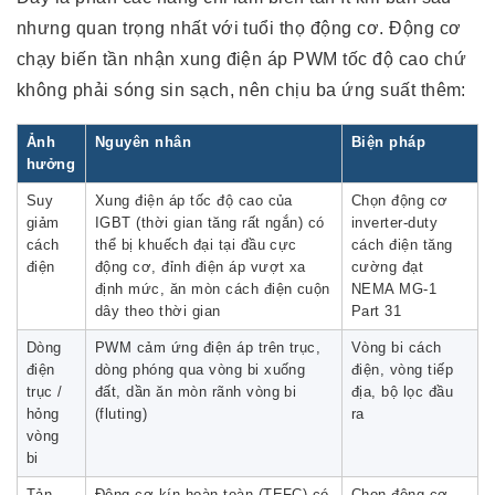
nhưng quan trọng nhất với tuổi thọ động cơ. Động cơ
chạy biến tần nhận xung điện áp PWM tốc độ cao chứ
không phải sóng sin sạch, nên chịu ba ứng suất thêm:
Ảnh
Nguyên nhân
Biện pháp
hưởng
Suy
Xung điện áp tốc độ cao của
Chọn động cơ
giảm
IGBT (thời gian tăng rất ngắn) có
inverter-duty
cách
thể bị khuếch đại tại đầu cực
cách điện tăng
điện
động cơ, đỉnh điện áp vượt xa
cường đạt
định mức, ăn mòn cách điện cuộn
NEMA MG-1
dây theo thời gian
Part 31
Dòng
PWM cảm ứng điện áp trên trục,
Vòng bi cách
điện
dòng phóng qua vòng bi xuống
điện, vòng tiếp
trục /
đất, dần ăn mòn rãnh vòng bi
địa, bộ lọc đầu
hỏng
(fluting)
ra
vòng
bi
Tản
Động cơ kín hoàn toàn (TEFC) có
Chọn động cơ