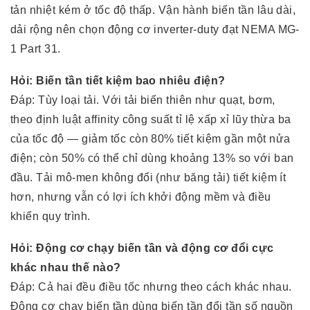
tản nhiệt kém ở tốc độ thấp. Vận hành biến tần lâu dài,
dải rộng nên chọn động cơ inverter-duty đạt NEMA MG-
1 Part 31.
Hỏi: Biến tần tiết kiệm bao nhiêu điện?
Đáp: Tùy loại tải. Với tải biến thiên như quạt, bơm,
theo định luật affinity công suất tỉ lệ xấp xỉ lũy thừa ba
của tốc độ — giảm tốc còn 80% tiết kiệm gần một nửa
điện; còn 50% có thể chỉ dùng khoảng 13% so với ban
đầu. Tải mô-men không đổi (như băng tải) tiết kiệm ít
hơn, nhưng vẫn có lợi ích khởi động mềm và điều
khiển quy trình.
Hỏi: Động cơ chạy biến tần và động cơ đổi cực
khác nhau thế nào?
Đáp: Cả hai đều điều tốc nhưng theo cách khác nhau.
Động cơ chạy biến tần dùng biến tần đổi tần số nguồn