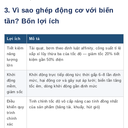
3. Vì sao ghép động cơ với biến
tần? Bốn lợi ích
Lợi ích
Mô tả
Tiết kiệm
Tải quạt, bơm theo định luật affinity, công suất tỉ lệ
năng
xấp xỉ lũy thừa ba của tốc độ — giảm tốc 20% tiết
lượng
kiệm gần 50% điện
lớn
Khởi
Khởi động trực tiếp dòng tức thời gấp 6–8 lần định
động
mức, hại động cơ và gây sụt áp lưới; biến tần tăng
mềm,
tốc êm, dòng khởi động gần định mức
giảm sốc
Điều
Tinh chỉnh tốc độ vô cấp nâng cao tính đồng nhất
khiển quy
của sản phẩm (băng tải, khuấy, hút gió)
trình
chính
xác