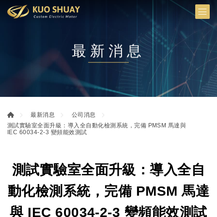
最新消息
最新消息
公司消息
測試實驗室全面升級：導入全自動化檢測系統，完備 PMSM 馬達與
IEC 60034-2-3 變頻能效測試
測試實驗室全面升級：導入全自
動化檢測系統，完備 PMSM 馬達
與 IEC 60034-2-3 變頻能效測試