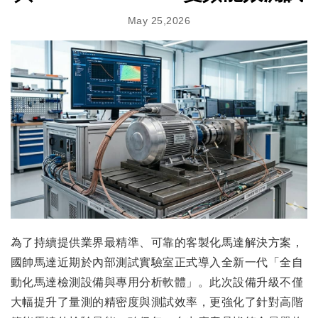
May 25,2026
為了持續提供業界最精準、可靠的客製化馬達解決方案，
國帥馬達近期於內部測試實驗室正式導入全新一代「全自
動化馬達檢測設備與專用分析軟體」。此次設備升級不僅
大幅提升了量測的精密度與測試效率，更強化了針對高階