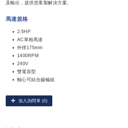
及輸出，提供您客製解決方案。
馬達規格
2.5HP
AC單相馬達
外徑175mm
1400RPM
240V
雙電容型
軸心可結合齒輪組
加入詢問單 (0)