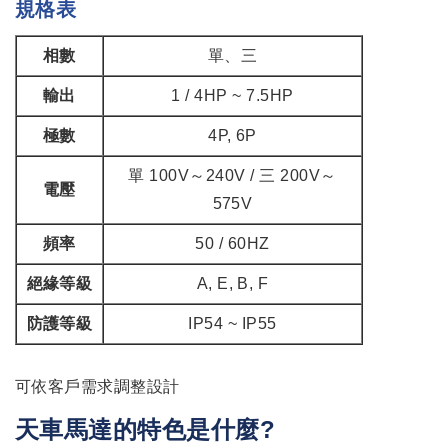
規格表
相數
單、三
輸出
1 / 4HP ~ 7.5HP
極數
4P, 6P
單 100V～240V / 三 200V～
電壓
575V
頻率
50 / 60HZ
絕緣等級
A, E, B, F
防護等級
IP54 ~ IP55
可依客戶需求調整設計
天車馬達的特色是什麼?