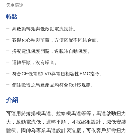
天車馬達
特點
高啟動轉矩與低啟動電流設計。
客製化心軸與前蓋，方便搭配不同結合面。
搭配電流保護開關，過載時自動保護。
運轉平順，沒有噪音。
符合CE低電壓LVD與電磁相容性EMC指令。
銷往歐盟之馬達產品均符合RoHS規範。
介紹
可運用於捲揚機馬達、拉線機馬達等等，馬達啟動扭力
大，啟動電流低，運轉平順，可採縮框設計，減低安裝
體積。國帥為專業馬達設計製造廠，可依客戶所需扭力