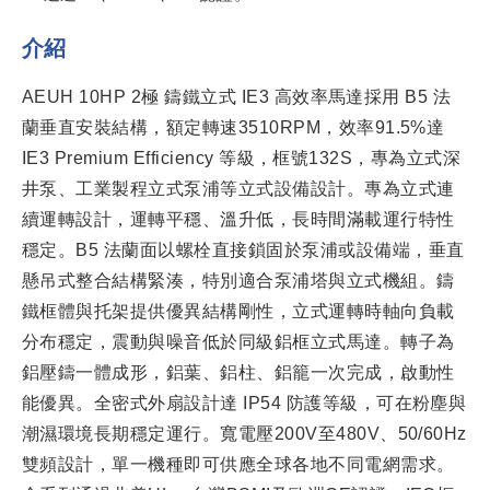
介紹
AEUH 10HP 2極 鑄鐵立式 IE3 高效率馬達採用 B5 法
蘭垂直安裝結構，額定轉速3510RPM，效率91.5%達
IE3 Premium Efficiency 等級，框號132S，專為立式深
井泵、工業製程立式泵浦等立式設備設計。專為立式連
續運轉設計，運轉平穩、溫升低，長時間滿載運行特性
穩定。B5 法蘭面以螺栓直接鎖固於泵浦或設備端，垂直
懸吊式整合結構緊湊，特別適合泵浦塔與立式機組。鑄
鐵框體與托架提供優異結構剛性，立式運轉時軸向負載
分布穩定，震動與噪音低於同級鋁框立式馬達。轉子為
鋁壓鑄一體成形，鋁葉、鋁柱、鋁籠一次完成，啟動性
能優異。全密式外扇設計達 IP54 防護等級，可在粉塵與
潮濕環境長期穩定運行。寬電壓200V至480V、50/60Hz
雙頻設計，單一機種即可供應全球各地不同電網需求。