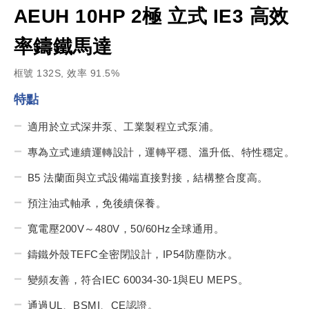
AEUH 10HP 2極 立式 IE3 高效
率鑄鐵馬達
框號 132S, 效率 91.5%
特點
適用於立式深井泵、工業製程立式泵浦。
專為立式連續運轉設計，運轉平穩、溫升低、特性穩定。
B5 法蘭面與立式設備端直接對接，結構整合度高。
預注油式軸承，免後續保養。
寬電壓200V～480V，50/60Hz全球通用。
鑄鐵外殼TEFC全密閉設計，IP54防塵防水。
變頻友善，符合IEC 60034-30-1與EU MEPS。
通過UL、BSMI、CE認證。