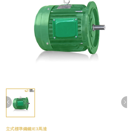
立式標準鑄鐵IE3馬達