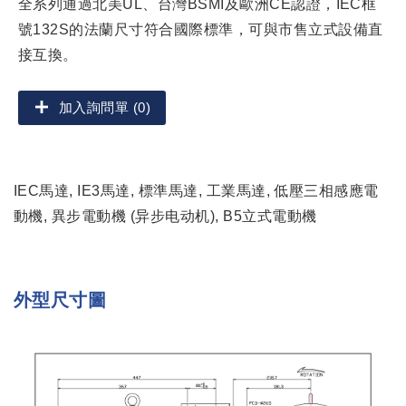
全系列通過北美UL、台灣BSMI及歐洲CE認證，IEC框
號132S的法蘭尺寸符合國際標準，可與市售立式設備直
接互換。
加入詢問單 (0)
IEC馬達, IE3馬達, 標準馬達, 工業馬達, 低壓三相感應電
動機, 異步電動機 (异步电动机), B5立式電動機
外型尺寸圖