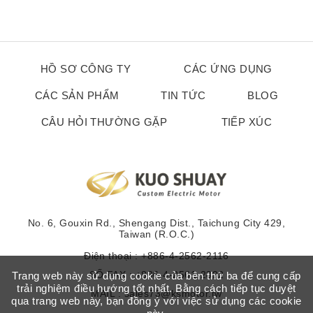
HỒ SƠ CÔNG TY
CÁC ỨNG DỤNG
CÁC SẢN PHẨM
TIN TỨC
BLOG
CÂU HỎI THƯỜNG GẶP
TIẾP XÚC
No. 6, Gouxin Rd., Shengang Dist., Taichung City 429,
Taiwan (R.O.C.)
Điện thoại :
+886-4-2562-2116
SỐ FAX : +886-4-2561-2892
Trang web này sử dụng cookie của bên thứ ba để cung cấp
trải nghiệm điều hướng tốt nhất. Bằng cách tiếp tục duyệt
MAIL :
sales73@ksmotor.tw
qua trang web này, bạn đồng ý với việc sử dụng các cookie