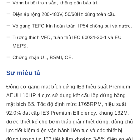
Vòng bi bôi trơn sẵn, không cần bảo trì.
Điện áp rộng 200-480V, 50/60Hz dùng toàn cầu.
Vỏ gang TEFC kín hoàn toàn, IP54 chống bụi và nước.
Tương thích VFD, tuân thủ IEC 60034-30-1 và EU
MEPS.
Chứng nhận UL, BSMI, CE.
Sự miêu tả
Động cơ gang mặt bích đứng IE3 hiệu suất Premium
AEUH 10HP 4 cực sử dụng kết cấu lắp đứng bằng
mặt bích B5. Tốc độ định mức 1765RPM, hiệu suất
92.0% đạt cấp IE3 Premium Efficiency, khung 132M,
được thiết kế cho bơm tháp giải nhiệt đứng, dòng chủ
lực tiết kiệm điện vận hành liên tục và các thiết bị
đứng tương tự. IE3 tiết kiệm khoảng 3-5% điện so với