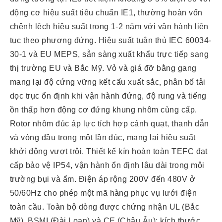
động cơ hiệu suất tiêu chuẩn IE1, thường hoàn vốn
chênh lệch hiệu suất trong 1-2 năm với vận hành liên
tục theo phương đứng. Hiệu suất tuân thủ IEC 60034-
30-1 và EU MEPS, sẵn sàng xuất khẩu trực tiếp sang
thị trường EU và Bắc Mỹ. Vỏ và giá đỡ bằng gang
mang lại độ cứng vững kết cấu xuất sắc, phân bố tải
dọc trục ổn định khi vận hành đứng, độ rung và tiếng
ồn thấp hơn động cơ đứng khung nhôm cùng cấp.
Rotor nhôm đúc áp lực tích hợp cánh quạt, thanh dẫn
và vòng đầu trong một lần đúc, mang lại hiệu suất
khởi động vượt trội. Thiết kế kín hoàn toàn TEFC đạt
cấp bảo vệ IP54, vận hành ổn định lâu dài trong môi
trường bụi và ẩm. Điện áp rộng 200V đến 480V ở
50/60Hz cho phép một mã hàng phục vụ lưới điện
toàn cầu. Toàn bộ dòng được chứng nhận UL (Bắc
Mỹ), BSMI (Đài Loan) và CE (Châu Âu); kích thước