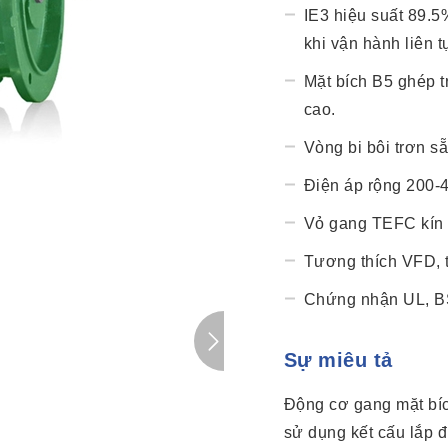
IE3 hiệu suất 89.5
khi vận hành liên 
Mặt bích B5 ghép tr
cao.
Vòng bi bôi trơn sẵ
Điện áp rộng 200-
Vỏ gang TEFC kín 
Tương thích VFD, 
Chứng nhận UL, B
Sự miêu tả
Động cơ gang mặt bí
sử dụng kết cấu lắp 