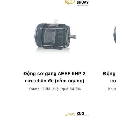
Động cơ gang AEEF 5HP 2
Động
cực chân đế (nằm ngang)
cự
Khung 112M, Hiệu quả 84.5%
Khu