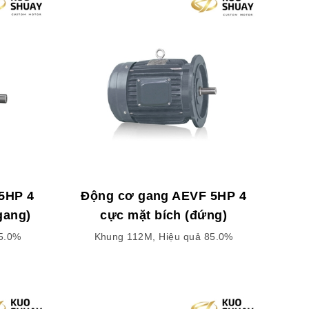
5HP 4
Động cơ gang AEVF 5HP 4
gang)
cực mặt bích (đứng)
5.0%
Khung 112M, Hiệu quả 85.0%