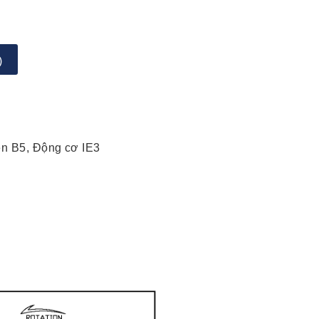
)
ện B5, Động cơ IE3