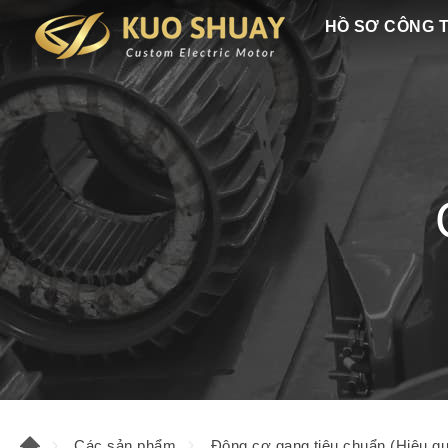
HỒ SƠ CÔNG 
Các sản phẩm
Động cơ gang tiêu chuẩn (Hiệu qu