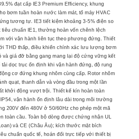
9.5% đạt cấp IE3 Premium Efficiency, khung
 cho bơm tuần hoàn nước làm mát, tổ máy HVAC
đứng tương tự. IE3 tiết kiệm khoảng 3-5% điện so
t tiêu chuẩn IE1, thường hoàn vốn chênh lệch
ăm với vận hành liên tục theo phương đứng. Thiết
ới THD thấp, điều khiển chính xác lưu lượng bơm
ỏ và giá đỡ bằng gang mang lại độ cứng vững kết
 tải dọc trục ổn định khi vận hành đứng, độ rung
n động cơ đứng khung nhôm cùng cấp. Rotor nhôm
ánh quạt, thanh dẫn và vòng đầu trong một lần
ất khởi động vượt trội. Thiết kế kín hoàn toàn
IP54, vận hành ổn định lâu dài trong môi trường
rộng 200V đến 480V ở 50/60Hz cho phép một mã
ện toàn cầu. Toàn bộ dòng được chứng nhận UL
Loan) và CE (Châu Âu); kích thước mặt bích
u chuẩn quốc tế, hoán đổi trực tiếp với thiết bị