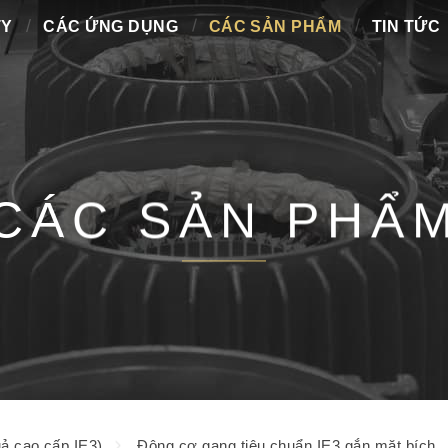
TY
CÁC ỨNG DỤNG
CÁC SẢN PHẨM
TIN TỨC
CÁC SẢN PHẨ
ả cao cấp IE3)
Động cơ gang tiêu chuẩn IE3 gắn mặt bích