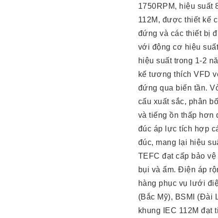
1750RPM, hiệu suất 8
112M, được thiết kế
đứng và các thiết bị 
với động cơ hiệu suấ
hiệu suất trong 1-2 n
kế tương thích VFD v
đứng qua biến tần. V
cấu xuất sắc, phân bố
và tiếng ồn thấp hơ
đúc áp lực tích hợp c
đúc, mang lại hiệu su
TEFC đạt cấp bảo vệ 
bụi và ẩm. Điện áp 
hàng phục vụ lưới đi
(Bắc Mỹ), BSMI (Đài 
khung IEC 112M đạt tiê