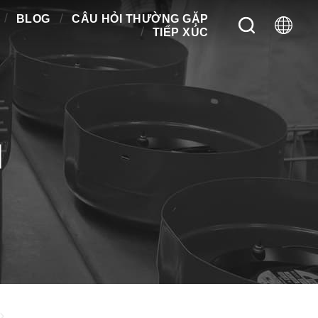
BLOG
CÂU HỎI THƯỜNG GẶP
TIẾP XÚC
M