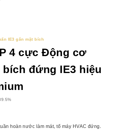
ẩn IE3 gắn mặt bích
P 4 cực Động cơ
 bích đứng IE3 hiệu
mium
89.5%
tuần hoàn nước làm mát, tổ máy HVAC đứng.