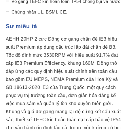
Vỏ gang TEFC kín hoàn toàn, IP54 chống bụi và nước.
Chứng nhận UL, BSMI, CE.
Sự miêu tả
AEHH 20HP 2 cực Động cơ gang chân đế IE3 hiệu
suất Premium áp dụng cấu trúc lắp đặt chân đế B3,
Tốc độ định mức 3530RPM với hiệu suất 91.7% đạt
cấp IE3 Premium Efficiency, khung 160M. Đồng thời
đáp ứng các quy định hiệu suất chính trên toàn cầu
bao gồm EU MEPS, NEMA Premium của Hoa Kỳ và
GB 18613-2020 IE3 của Trung Quốc, một quy cách
phục vụ thị trường toàn cầu, đơn giản hóa đáng kể
việc mua sắm và quản lý tồn kho xuyên biên giới.
Khung và giá đỡ gang mang lại độ cứng kết cấu xuất
sắc, thiết kế TEFC kín hoàn toàn đạt cấp bảo vệ IP54
cho vận hành ổn định lâu dài trong môi trường có bụi