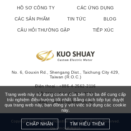
HỒ SƠ CÔNG TY
CÁC ỨNG DỤNG
CÁC SẢN PHẨM
TIN TỨC
BLOG
CÂU HỎI THƯỜNG GẶP
TIẾP XÚC
No. 6, Gouxin Rd., Shengang Dist., Taichung City 429,
Taiwan (R.O.C.)
Điện thoại :
+886-4-2562-2116
SỐ FAX : +886-4-2561-2892
Trang web này sử dụng cookie của bên thứ ba để cung cấp
trải nghiệm điều hướng tốt nhất. Bằng cách tiếp tục duyệt
MAIL :
sales73@ksmotor.tw
qua trang web này, bạn đồng ý với việc sử dụng các cookie
này.
Copyright © Kuo Shuay Industrial Co., Ltd. All Rights Reserved.
CHẤP NHẬN
TÌM HIỂU THÊM
Da-Vinci
網頁設計