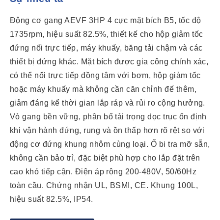
Động cơ gang AEVF 3HP 4 cực mặt bích B5, tốc độ
1735rpm, hiệu suất 82.5%, thiết kế cho hộp giảm tốc
đứng nối trực tiếp, máy khuấy, băng tải chậm và các
thiết bị đứng khác. Mặt bích được gia công chính xác,
có thể nối trực tiếp đồng tâm với bơm, hộp giảm tốc
hoặc máy khuấy mà không cần căn chỉnh đế thêm,
giảm đáng kể thời gian lắp ráp và rủi ro cộng hưởng.
Vỏ gang bền vững, phân bố tải trọng dọc trục ổn định
khi vận hành đứng, rung và ồn thấp hơn rõ rệt so với
động cơ đứng khung nhôm cùng loại. Ổ bi tra mỡ sẵn,
không cần bảo trì, đặc biệt phù hợp cho lắp đặt trên
cao khó tiếp cận. Điện áp rộng 200-480V, 50/60Hz
toàn cầu. Chứng nhận UL, BSMI, CE. Khung 100L,
hiệu suất 82.5%, IP54.