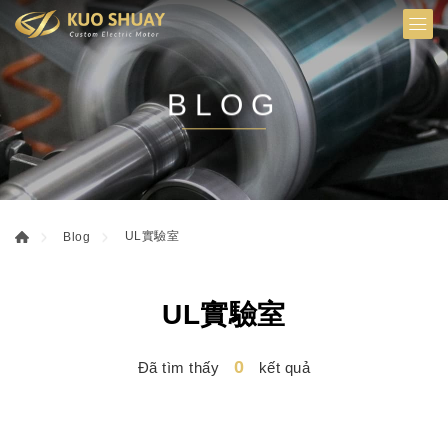
BLOG
UL實驗室
Blog
UL實驗室
0
Đã tìm thấy
kết quả