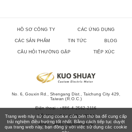
HỒ SƠ CÔNG TY
CÁC ỨNG DỤNG
CÁC SẢN PHẨM
TIN TỨC
BLOG
CÂU HỎI THƯỜNG GẶP
TIẾP XÚC
No. 6, Gouxin Rd., Shengang Dist., Taichung City 429,
Taiwan (R.O.C.)
Điện thoại :
+886-4-2562-2116
SỐ FAX : +886-4-2561-2892
Trang web này sử dụng cookie của bên thứ ba để cung cấp
trải nghiệm điều hướng tốt nhất. Bằng cách tiếp tục duyệt
MAIL :
sales73@ksmotor.tw
qua trang web này, bạn đồng ý với việc sử dụng các cookie