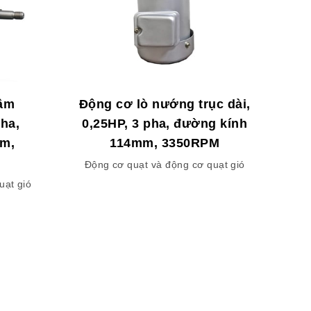
tâm
Động cơ lò nướng trục dài,
pha,
0,25HP, 3 pha, đường kính
m,
114mm, 3350RPM
Động cơ quạt và động cơ quạt gió
uạt gió