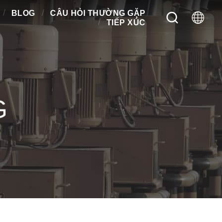
BLOG
CÂU HỎI THƯỜNG GẶP
TIẾP XÚC
G