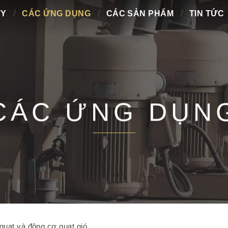
TY
CÁC ỨNG DỤNG
CÁC SẢN PHẨM
TIN TỨC
CÁC ỨNG DỤN
quạt và động cơ quạt gió