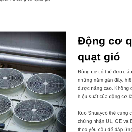
Động cơ q
quạt gió
Động cơ có thể được áp 
những năm gần đây, hiệ
được nâng cao. Không ch
hiệu suất của động cơ l
Kuo Shuaycó thể cung cấ
chứng nhận UL, CE và BS
theo yêu cầu để đáp ứn