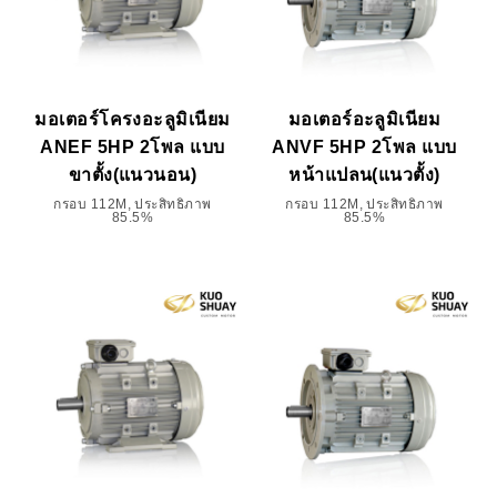
มอเตอร์โครงอะลูมิเนียม
มอเตอร์อะลูมิเนียม
ANEF 5HP 2โพล แบบ
ANVF 5HP 2โพล แบบ
ขาตั้ง(แนวนอน)
หน้าแปลน(แนวตั้ง)
กรอบ 112M, ประสิทธิภาพ
กรอบ 112M, ประสิทธิภาพ
85.5%
85.5%