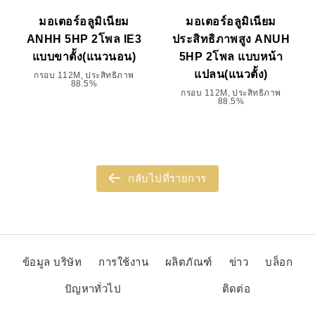
มอเตอร์อลูมิเนียม
มอเตอร์อลูมิเนียม
ANHH 5HP 2โพล IE3
ประสิทธิภาพสูง ANUH
แบบขาตั้ง(แนวนอน)
5HP 2โพล แบบหน้า
แปลน(แนวตั้ง)
กรอบ 112M, ประสิทธิภาพ
88.5%
กรอบ 112M, ประสิทธิภาพ
88.5%
กลับไปที่รายการ
ข้อมูล บริษัท
การใช้งาน
ผลิตภัณฑ์
ข่าว
บล็อก
ปัญหาทั่วไป
ติดต่อ