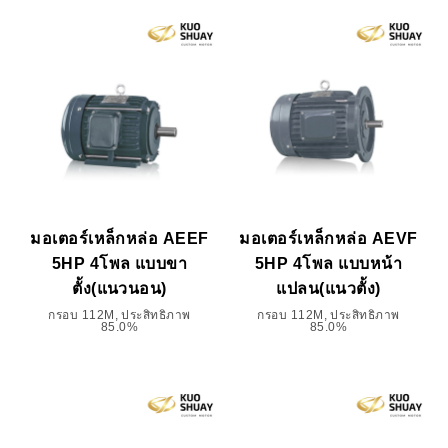
มอเตอร์เหล็กหล่อ AEEF
มอเตอร์เหล็กหล่อ AEVF
5HP 4โพล แบบขา
5HP 4โพล แบบหน้า
ตั้ง(แนวนอน)
แปลน(แนวตั้ง)
กรอบ 112M, ประสิทธิภาพ
กรอบ 112M, ประสิทธิภาพ
85.0%
85.0%