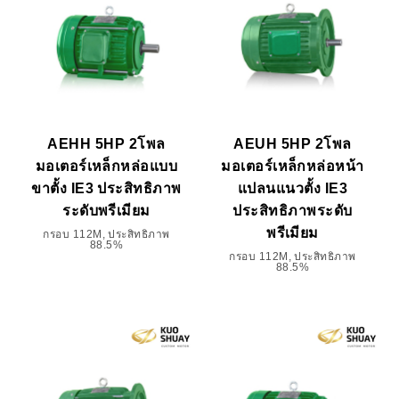
AEHH 5HP 2โพล
AEUH 5HP 2โพล
มอเตอร์เหล็กหล่อแบบ
มอเตอร์เหล็กหล่อหน้า
ขาตั้ง IE3 ประสิทธิภาพ
แปลนแนวตั้ง IE3
ระดับพรีเมียม
ประสิทธิภาพระดับ
พรีเมียม
กรอบ 112M, ประสิทธิภาพ
88.5%
กรอบ 112M, ประสิทธิภาพ
88.5%