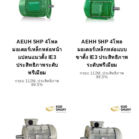
AEUH 5HP 4โพล
AEHH 5HP 4โพล
มอเตอร์เหล็กหล่อหน้า
มอเตอร์เหล็กหล่อแบบ
แปลนแนวตั้ง IE3
ขาตั้ง IE3 ประสิทธิภาพ
ประสิทธิภาพระดับ
ระดับพรีเมียม
พรีเมียม
กรอบ 112M, ประสิทธิภาพ
89.5%
กรอบ 112M, ประสิทธิภาพ
89.5%