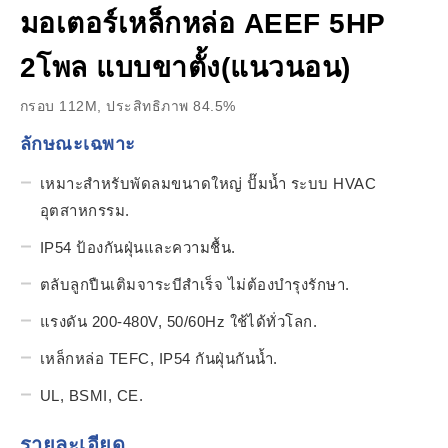
มอเตอร์เหล็กหล่อ AEEF 5HP
2โพล แบบขาตั้ง(แนวนอน)
กรอบ 112M, ประสิทธิภาพ 84.5%
ลักษณะเฉพาะ
เหมาะสำหรับพัดลมขนาดใหญ่ ปั๊มน้ำ ระบบ HVAC
อุตสาหกรรม.
IP54 ป้องกันฝุ่นและความชื้น.
ตลับลูกปืนเติมจาระบีสำเร็จ ไม่ต้องบำรุงรักษา.
แรงดัน 200-480V, 50/60Hz ใช้ได้ทั่วโลก.
เหล็กหล่อ TEFC, IP54 กันฝุ่นกันน้ำ.
UL, BSMI, CE.
รายละเอียด