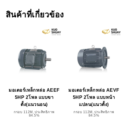
สินค้าที่เกี่ยวข้อง
มอเตอร์เหล็กหล่อ AEEF
มอเตอร์เหล็กหล่อ AEVF
5HP 2โพล แบบขา
5HP 2โพล แบบหน้า
ตั้ง(แนวนอน)
แปลน(แนวตั้ง)
กรอบ 112M, ประสิทธิภาพ
กรอบ 112M, ประสิทธิภาพ
84.5%
84.5%