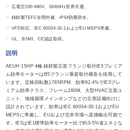
広電圧200-480V、50/60Hz世界共通。
鋳鉄製TEFC全閉外被、IP54防塵防水。
VFD対応、IEC 60034-30-1およびEU MEPS準拠。
UL、BSMI、CE認証取得。
説明
AEUH 15HP 4極 鋳鉄製立形フランジ取付IE3プレミア
ム効率モーターはB5フランジ垂直取付構造を採用して
います。定格回転数1765RPM、効率92.4%でIE3プレ
ミアム効率クラス、フレーム160M、大型HVAC立形ユ
ニット、地域循環メインポンプなどの立形設備向けに
設計されています。効率はIEC 60034-30-1およびEU
MEPSに準拠し、EUおよび北米市場へ直接輸出可能で
す。IE3はIE1標準効率モーター比で約3-5%省エネとな