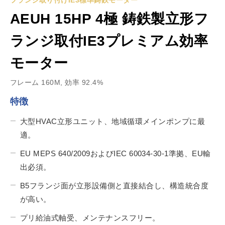
フランジ取り付けIE3標準鋳鉄モーター
AEUH 15HP 4極 鋳鉄製立形フ
ランジ取付IE3プレミアム効率
モーター
フレーム 160M, 効率 92.4%
特徴
大型HVAC立形ユニット、地域循環メインポンプに最
適。
EU MEPS 640/2009およびIEC 60034-30-1準拠、EU輸
出必須。
B5フランジ面が立形設備側と直接結合し、構造統合度
が高い。
プリ給油式軸受、メンテナンスフリー。