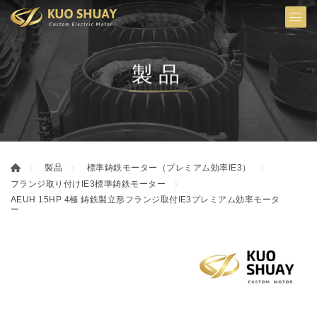
製品
製品
標準鋳鉄モーター（プレミアム効率IE3）
フランジ取り付けIE3標準鋳鉄モーター
AEUH 15HP 4極 鋳鉄製立形フランジ取付IE3プレミアム効率モータ
ー