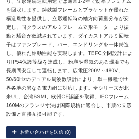
り、立形連続運転用途では通常1-2年で効率プレミアム
を回収します。鋳鉄製フレームとブラケットが優れた
構造剛性を提供し、立形運転時の軸方向荷重分布が安
定し、同クラスのアルミフレーム立形モーターより振
動と騒音が低減されています。ダイカストアルミ回転
子はファンブレード、バー、エンドリングを一体鋳造
し、優れた始動性能を実現します。TEFC全閉設計によ
りIP54保護等級を達成し、粉塵や湿気のある環境でも
長期間安定して運転します。広電圧200V～480V、
50/60Hzのデュアル周波数設計により、単一機種で世
界各地の異なる電力網に対応します。全シリーズが北
米UL、台湾BSMI、欧州CE認証を取得。IECフレーム
160Mのフランジ寸法は国際規格に適合し、市販の立形
設備と直接互換可能です。
お問い合わせを送信 (0)