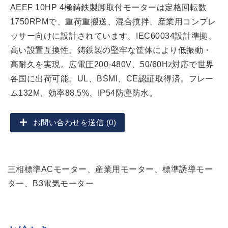
AEEF 10HP 4極鋳鉄製脚取付モーターは定格回転数
1750RPMで、重荷重搬送、混合撹拌、産業用コンプレ
ッサー向けに設計されています。IEC60034設計準拠、
高い設置互換性。鋳鉄製の堅牢な筐体により低振動・
高耐久を実現。広電圧200-480V、50/60Hz対応で世界
各国に出荷可能。UL、BSMI、CE認証取得済。フレー
ム132M、効率88.5%、IP54防塵防水。
お問い合わせを送信 (0)
三相標準ACモーター、産業用モーター、標準誘導モー
ター、B3電気モーター