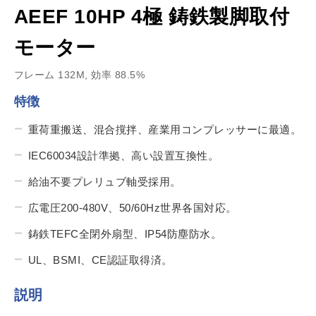
AEEF 10HP 4極 鋳鉄製脚取付
モーター
フレーム 132M, 効率 88.5%
特徴
重荷重搬送、混合撹拌、産業用コンプレッサーに最適。
IEC60034設計準拠、高い設置互換性。
給油不要プレリュブ軸受採用。
広電圧200-480V、50/60Hz世界各国対応。
鋳鉄TEFC全閉外扇型、IP54防塵防水。
UL、BSMI、CE認証取得済。
説明