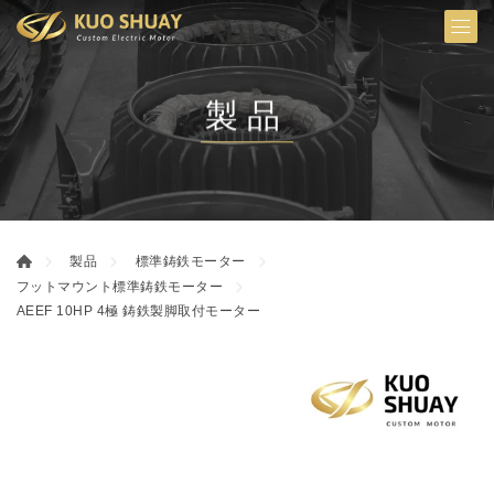
製品
製品
標準鋳鉄モーター
フットマウント標準鋳鉄モーター
AEEF 10HP 4極 鋳鉄製脚取付モーター