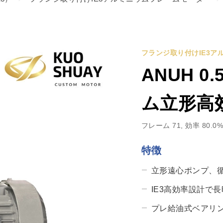
フランジ取り付けIE3ア
ANUH 0
ム立形高
フレーム 71, 効率 80.0
特徴
立形遠心ポンプ、
IE3高効率設計で
プレ給油式ベアリ