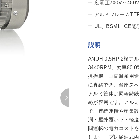
広電圧200V～480
アルミフレームTEF
UL、BSMI、CE
説明
ANUH 0.5HP 
3440RPM、効率8
撹拌機、垂直軸系用途
に直結でき、台座ス
アルミ筐体は同等鋳鉄
めが容易です。アル
で、連続運転や密集
潤・屋外覆い下・軽度
間運転の電力コスト
します。プレ給油式