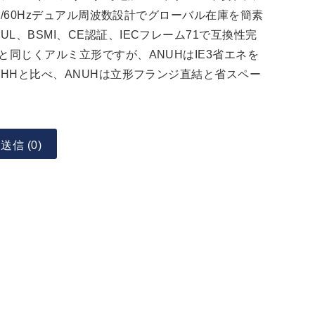
、50/60Hzデュアル周波数設計でグローバル在庫を簡素
L、BSMI、CE認証、IECフレーム71で互換性完
と同じくアルミ立形ですが、ANUHはIE3省エネを
NHHと比べ、ANUHは立形フランジ直結と省スペー
信 (0)