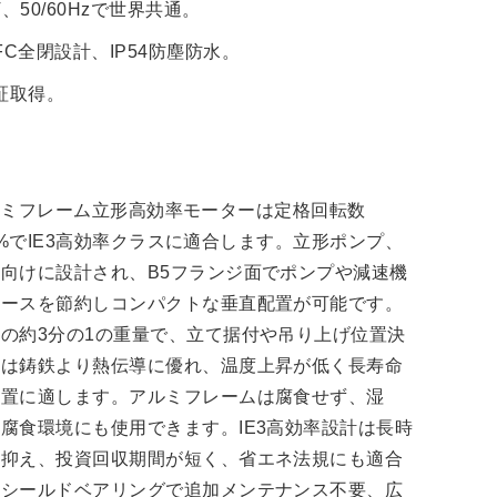
V、50/60Hzで世界共通。
C全閉設計、IP54防塵防水。
認証取得。
2極アルミフレーム立形高効率モーターは定格回転数
0.0%でIE3高効率クラスに適合します。立形ポンプ、
向けに設計され、B5フランジ面でポンプや減速機
ペースを節約しコンパクトな垂直配置が可能です。
の約3分の1の重量で、立て据付や吊り上げ位置決
ミは鋳鉄より熱伝導に優れ、温度上昇が低く長寿命
設置に適します。アルミフレームは腐食せず、湿
腐食環境にも使用できます。IE3高効率設計は長時
を抑え、投資回収期間が短く、省エネ法規にも適合
両シールドベアリングで追加メンテナンス不要、広