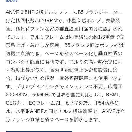
ANVF 0.5HP 2極アルミフレームB5フランジモーター
は定格回転数3370RPMで、小型立形ポンプ、実験装
置、軽負荷ファンなどの垂直設置用途向けに設計され
ています。アルミフレームは同等鋳鉄の約1/3重量で立
形吊上げ・芯出しが容易、B5フランジ面はポンプや減
速機に直結でき、ベースを省スペース化し垂直軸系の
コンパクト配置に有利です。アルミの高い熱伝導によ
り温度上昇が低く、高頻度始動停止や密集設置に適
合。錆びないため多湿・屋外遮蔽環境にも使用できま
す。プリルブベアリングでメンテナンス不要、広電圧
200-480V、50/60Hzで世界各国に対応。UL、BSMI、
CE認証、IECフレーム71、効率76.0%、IP54防塵防
水。水平形ANEFと同じアルミ標準効率で、ANVFは立
形フランジ直結と省スペースを訴求します。