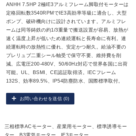
ANHH 7.5HP 2極IE3アルミフレーム脚取付モーターは
定格回転数3540RPMでIE3高効率等級に適合し、大型
ポンプ、破砕機向けに設計されています。アルミフレ
ームは同等鋳鉄の約1/3重量で搬送設置が容易、放熱が
速く温度上昇が低いため連続運転と長寿命に有利。連
続運転時の放熱性に優れ、安定かつ耐久。給油不要の
プレリュブ二重シール軸受で保守不要、維持費を削
減。広電圧200-480V、50/60Hz対応で世界各国に出荷
可能。UL、BSMI、CE認証取得済。IECフレーム
132S、効率89.5%、IP54防塵防水、国際標準取付。
お問い合わせを送信 (0)
三相標準ACモーター、産業用モーター、標準誘導モー
ター、B3電気モーター、IE3モーター