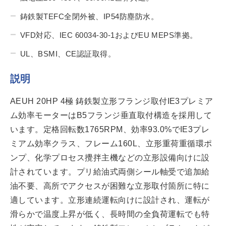
鋳鉄製TEFC全閉外被、IP54防塵防水。
VFD対応、IEC 60034-30-1およびEU MEPS準拠。
UL、BSMI、CE認証取得。
説明
AEUH 20HP 4極 鋳鉄製立形フランジ取付IE3プレミア
ム効率モーターはB5フランジ垂直取付構造を採用して
います。定格回転数1765RPM、効率93.0%でIE3プレ
ミアム効率クラス、フレーム160L、立形重荷重循環ポ
ンプ、化学プロセス攪拌主機などの立形設備向けに設
計されています。プリ給油式両側シール軸受で追加給
油不要、高所でアクセスが困難な立形取付箇所に特に
適しています。立形連続運転向けに設計され、運転が
滑らかで温度上昇が低く、長時間の全負荷運転でも特