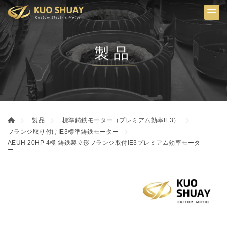
製品
製品
標準鋳鉄モーター（プレミアム効率IE3）
フランジ取り付けIE3標準鋳鉄モーター
AEUH 20HP 4極 鋳鉄製立形フランジ取付IE3プレミアム効率モータ
ー