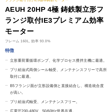
フランジ取り付けIE3標準鋳鉄モーター
AEUH 20HP 4極 鋳鉄製立形フ
ランジ取付IE3プレミアム効率
モーター
フレーム 160L, 効率 93.0%
特徴
立形重荷重循環ポンプ、化学プロセス攪拌主機に最適。
プリ給油式両側シール軸受、メンテナンスフリーで高所
取付に最適。
B5フランジ面が立形設備側と直接結合し、構造統合度
が高い。
プリ給油式軸受、メンテナンスフリー。
広電圧200-480V、50/60Hz世界共通。