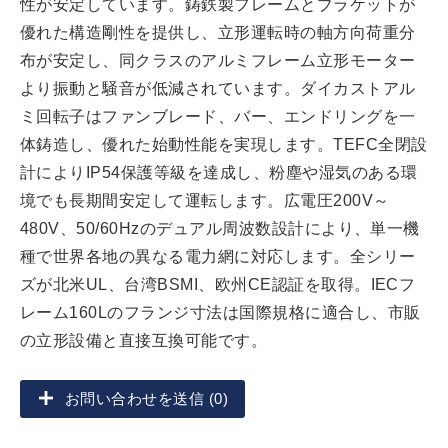
性が安定しています。鋳鉄製フレームとブラケットが
優れた構造剛性を提供し、立形運転時の軸方向荷重分
布が安定し、同クラスのアルミフレーム立形モーター
より振動と騒音が低減されています。ダイカストアル
ミ回転子はファンブレード、バー、エンドリングを一
体鋳造し、優れた始動性能を実現します。TEFC全閉設
計によりIP54保護等級を達成し、粉塵や湿気のある環
境でも長期間安定して運転します。広電圧200V～
480V、50/60Hzのデュアル周波数設計により、単一機
種で世界各地の異なる電力網に対応します。全シリー
ズが北米UL、台湾BSMI、欧州CE認証を取得。IECフ
レーム160Lのフランジ寸法は国際規格に適合し、市販
の立形設備と直接互換可能です。
お問い合わせを送信 (0)