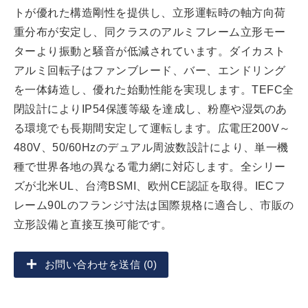
トが優れた構造剛性を提供し、立形運転時の軸方向荷
重分布が安定し、同クラスのアルミフレーム立形モー
ターより振動と騒音が低減されています。ダイカスト
アルミ回転子はファンブレード、バー、エンドリング
を一体鋳造し、優れた始動性能を実現します。TEFC全
閉設計によりIP54保護等級を達成し、粉塵や湿気のあ
る環境でも長期間安定して運転します。広電圧200V～
480V、50/60Hzのデュアル周波数設計により、単一機
種で世界各地の異なる電力網に対応します。全シリー
ズが北米UL、台湾BSMI、欧州CE認証を取得。IECフ
レーム90Lのフランジ寸法は国際規格に適合し、市販の
立形設備と直接互換可能です。
お問い合わせを送信 (0)