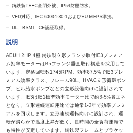
鋳鉄製TEFC全閉外被、IP54防塵防水。
VFD対応、IEC 60034-30-1およびEU MEPS準拠。
UL、BSMI、CE認証取得。
説明
AEUH 2HP 4極 鋳鉄製立形フランジ取付IE3プレミア
ム効率モーターはB5フランジ垂直取付構造を採用して
います。定格回転数1745RPM、効率87.5%でIE3プレ
ミアム効率クラス、フレーム90L、HVAC立形循環ポン
プ、ビル給水ポンプなどの立形設備向けに設計されて
います。IE3はIE1標準効率モーター比で約3-5%省エネ
となり、立形連続運転用途では通常1-2年で効率プレミ
アムを回収します。立形連続運転向けに設計され、運
転が滑らかで温度上昇が低く、長時間の全負荷運転で
も特性が安定しています。鋳鉄製フレームとブラケッ