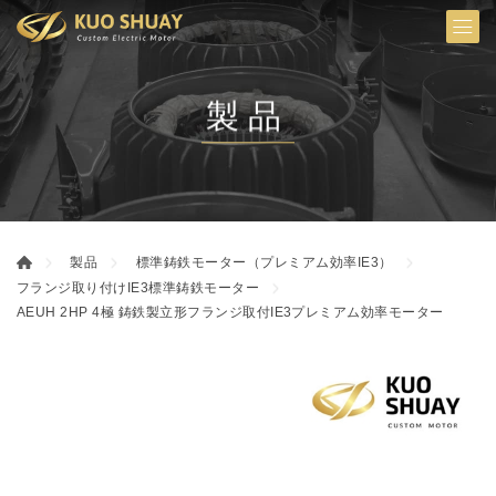
製品
製品
標準鋳鉄モーター（プレミアム効率IE3）
フランジ取り付けIE3標準鋳鉄モーター
AEUH 2HP 4極 鋳鉄製立形フランジ取付IE3プレミアム効率モーター