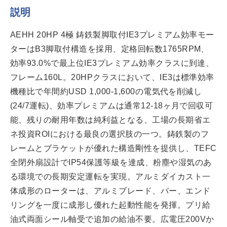
説明
AEHH 20HP 4極 鋳鉄製脚取付IE3プレミアム効率モー
ターはB3脚取付構造を採用、定格回転数1765RPM、
効率93.0%で最上位IE3プレミアム効率クラスに到達、
フレーム160L。20HPクラスにおいて、IE3は標準効率
機種比で年間約USD 1,000-1,600の電気代を削減し
(24/7運転)、効率プレミアムは通常12-18ヶ月で回収可
能、残りの耐用年数は純利益となる、工場の長期省エ
ネ投資ROIにおける最良の選択肢の一つ。鋳鉄製のフ
レームとブラケットが優れた構造剛性を提供し、TEFC
全閉外扇設計でIP54保護等級を達成、粉塵や湿気のあ
る環境での長期安定運転を実現。アルミダイカスト一
体成形のローターは、アルミブレード、バー、エンド
リングを一度に成形し優れた起動性能を発揮。プリ給
油式両面シール軸受で追加の給油不要。広電圧200Vか