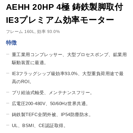
AEHH 20HP 4極 鋳鉄製脚取付
IE3プレミアム効率モーター
フレーム 160L, 効率 93.0%
特徴
重工業用コンプレッサー、大型プロセスポンプ、鉱業用
駆動装置に最適。
IE3フラッグシップ級効率93.0%、大型重負荷用途で最
高のROI。
プリ給油式軸受、メンテナンスフリー。
広電圧200-480V、50/60Hz世界共通。
鋳鉄製TEFC全閉外被、IP54防塵防水。
UL、BSMI、CE認証取得。