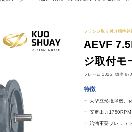
フランジ取り付け標準鋳
AEVF 7
ジ取付モ
フレーム 132S, 効率 87.
特徴
大型立形撹拌機、
安定出力1750RP
給油不要プレリュ