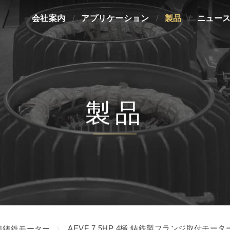
会社案内
アプリケーション
製品
ニュー
製品
AEVF 7.5HP 4極 鋳鉄製フランジ取付モータ
準鋳鉄モーター