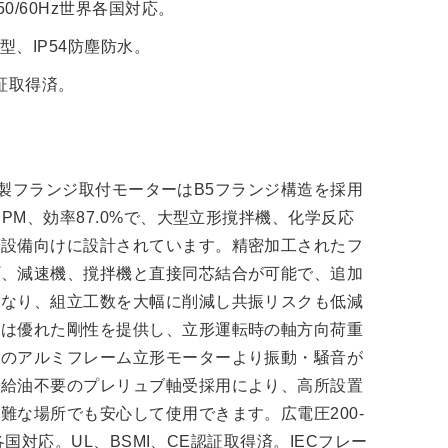
、50/60Hz世界各国対応。
型、IP54防塵防水。
認証取得済。
4極鋳鉄製フランジ取付モーターはB5フランジ構造を採用
RPM、効率87.0%で、大型立形撹拌機、化学反応
形設備向けに設計されています。精密加工されたフ
プ、減速機、撹拌機と直接同芯結合が可能で、追加
となり、組立工数を大幅に削減し共振リスクも低減
ムは優れた剛性を提供し、立形運転時の軸方向荷重
スのアルミフレーム立形モーターより振動・騒音が
。給油不要のプレリュブ軸受採用により、高所設置
難な場所でも安心して使用できます。広電圧200-
世界各国対応。UL、BSMI、CE認証取得済。IECフレー