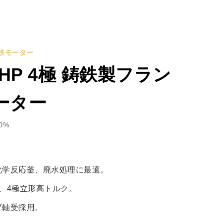
鉄モーター
.5HP 4極 鋳鉄製フラン
ーター
0%
化学反応釜、廃水処理に最適。
M、4極立形高トルク。
ブ軸受採用。