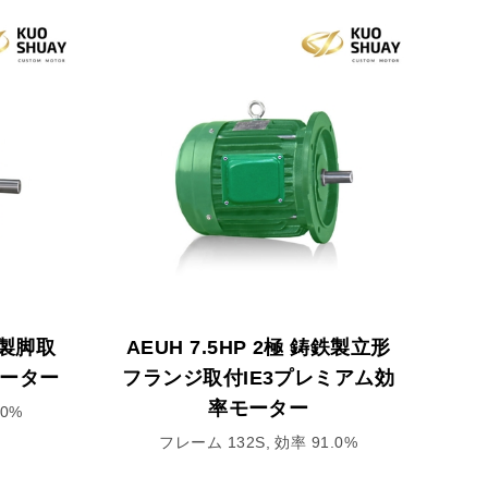
鋳鉄製脚取
AEUH 7.5HP 2極 鋳鉄製立形
モーター
フランジ取付IE3プレミアム効
率モーター
.0%
フレーム 132S, 効率 91.0%