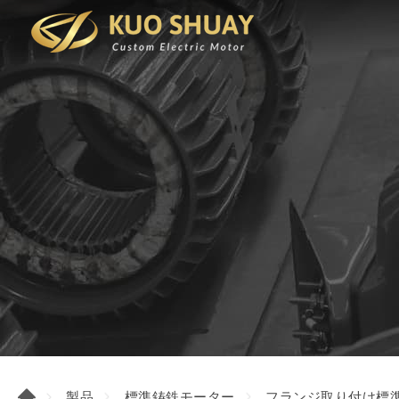
製品
標準鋳鉄モーター
フランジ取り付け標