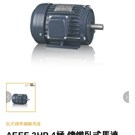
臥式標準鑄鐵馬達