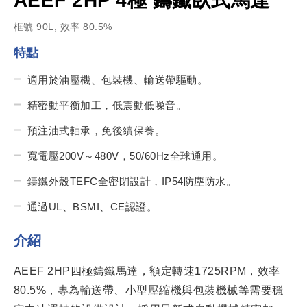
AEEF 2HP 4極 鑄鐵臥式馬達
框號 90L, 效率 80.5%
特點
適用於油壓機、包裝機、輸送帶驅動。
精密動平衡加工，低震動低噪音。
預注油式軸承，免後續保養。
寬電壓200V～480V，50/60Hz全球通用。
鑄鐵外殼TEFC全密閉設計，IP54防塵防水。
通過UL、BSMI、CE認證。
介紹
AEEF 2HP四極鑄鐵馬達，額定轉速1725RPM，效率
80.5%，專為輸送帶、小型壓縮機與包裝機械等需要穩