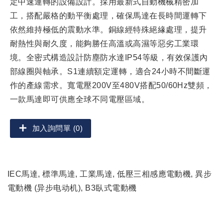
定中速運轉的設備設計。採用最新式自動機械精密加
工，搭配嚴格的動平衡處理，確保馬達在長時間運轉下
依然維持極低的震動水準。銅線經特殊絕緣處理，提升
耐熱性與耐久度，能夠勝任高溫或高濕等惡劣工業環
境。全密式構造設計防塵防水達IP54等級，有效保護內
部線圈與軸承。S1連續額定運轉，適合24小時不間斷運
作的產線需求。寬電壓200V至480V搭配50/60Hz雙頻，
一款馬達即可供應全球不同電壓區域。
加入詢問單 (0)
IEC馬達, 標準馬達, 工業馬達, 低壓三相感應電動機, 異步
電動機 (异步电动机), B3臥式電動機