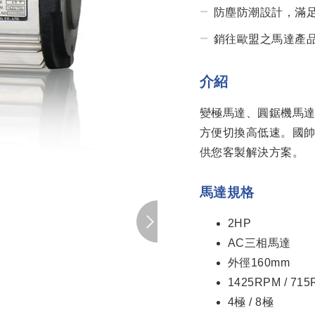
防塵防潮設計，滿
銷往歐盟之馬達產品
介紹
變極馬達、圓鋸機馬
方便切換高低速。國
供您客製解決方案。
馬達規格
2HP
AC三相馬達
外徑160mm
1425RPM / 71
4極 / 8極