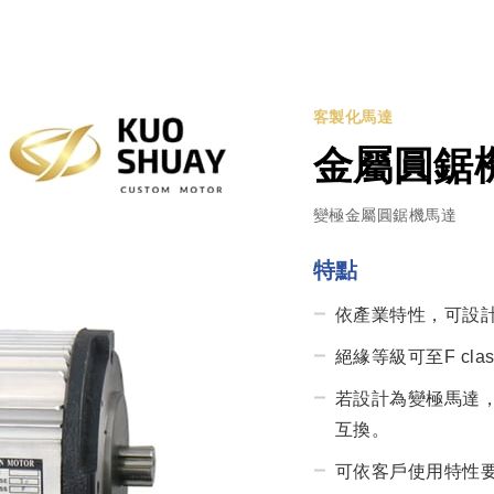
客製化馬達
金屬圓鋸
變極金屬圓鋸機馬達
特點
依產業特性，可設計
絕緣等級可至F c
若設計為變極馬達
互換。
可依客戶使用特性