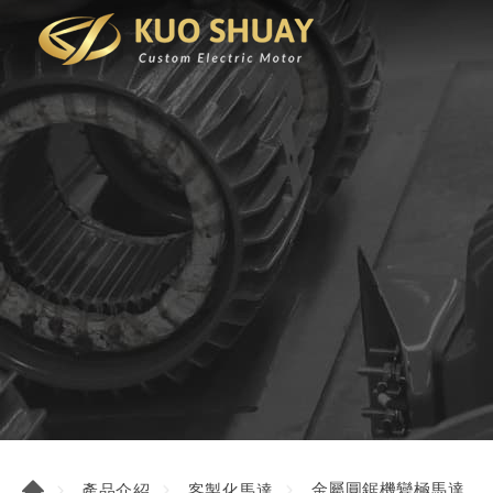
金屬圓鋸機變極馬達
產品介紹
客製化馬達