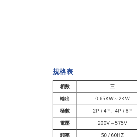
規格表
相數
三
輸出
0.65KW～2KW
極數
2P / 4P、4P / 8P
電壓
200V～575V
頻率
50 / 60HZ