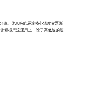
息4分鐘。休息時給馬達核心溫度會逐漸
，像變極馬達運用上，除了高低速的運