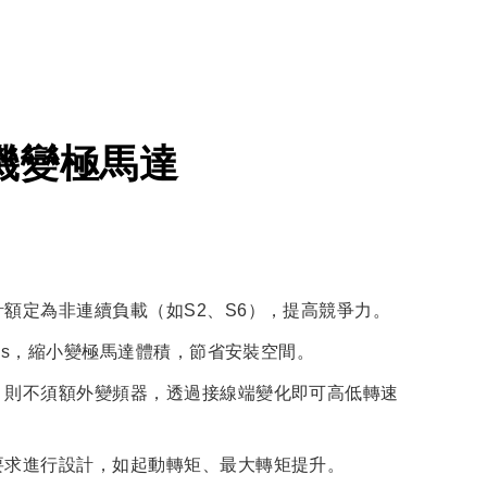
機變極馬達
額定為非連續負載（如S2、S6），提高競爭力。
lass，縮小變極馬達體積，節省安裝空間。
，則不須額外變頻器，透過接線端變化即可高低轉速
要求進行設計，如起動轉矩、最大轉矩提升。