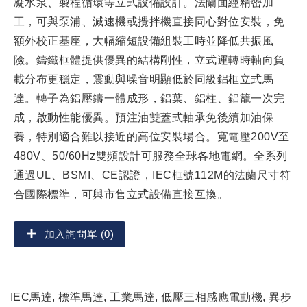
凝水泵、製程循環等立式設備設計。法蘭面經精密加
工，可與泵浦、減速機或攪拌機直接同心對位安裝，免
額外校正基座，大幅縮短設備組裝工時並降低共振風
險。鑄鐵框體提供優異的結構剛性，立式運轉時軸向負
載分布更穩定，震動與噪音明顯低於同級鋁框立式馬
達。轉子為鋁壓鑄一體成形，鋁葉、鋁柱、鋁籠一次完
成，啟動性能優異。預注油雙蓋式軸承免後續加油保
養，特別適合難以接近的高位安裝場合。寬電壓200V至
480V、50/60Hz雙頻設計可服務全球各地電網。全系列
通過UL、BSMI、CE認證，IEC框號112M的法蘭尺寸符
合國際標準，可與市售立式設備直接互換。
加入詢問單 (0)
IEC馬達, 標準馬達, 工業馬達, 低壓三相感應電動機, 異步