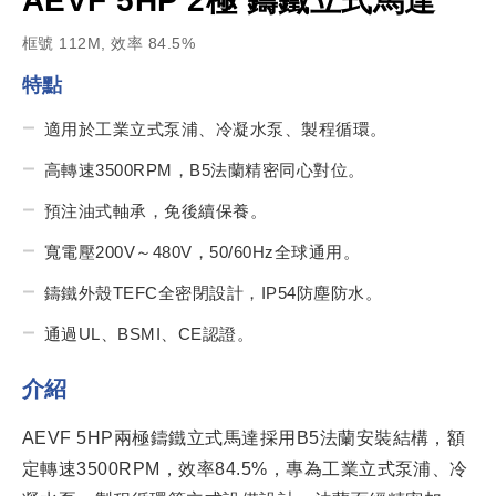
AEVF 5HP 2極 鑄鐵立式馬達
框號 112M, 效率 84.5%
特點
適用於工業立式泵浦、冷凝水泵、製程循環。
高轉速3500RPM，B5法蘭精密同心對位。
預注油式軸承，免後續保養。
寬電壓200V～480V，50/60Hz全球通用。
鑄鐵外殼TEFC全密閉設計，IP54防塵防水。
通過UL、BSMI、CE認證。
介紹
AEVF 5HP兩極鑄鐵立式馬達採用B5法蘭安裝結構，額
定轉速3500RPM，效率84.5%，專為工業立式泵浦、冷