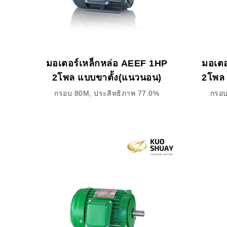
มอเตอร์เหล็กหล่อ AEEF 1HP
มอเตอ
2โพล แบบขาตั้ง(แนวนอน)
2โพล 
กรอบ 80M, ประสิทธิภาพ 77.0%
กรอบ