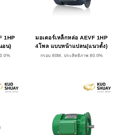
EF 1HP
มอเตอร์เหล็กหล่อ AEVF 1HP
นอน)
4โพล แบบหน้าแปลน(แนวตั้ง)
80.0%
กรอบ 80M, ประสิทธิภาพ 80.0%