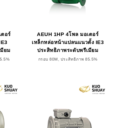
ตอร์
AEUH 1HP 4โพล มอเตอร์
IE3
เหล็กหล่อหน้าแปลนแนวตั้ง IE3
เมียม
ประสิทธิภาพระดับพรีเมียม
85.5%
กรอบ 80M, ประสิทธิภาพ 85.5%