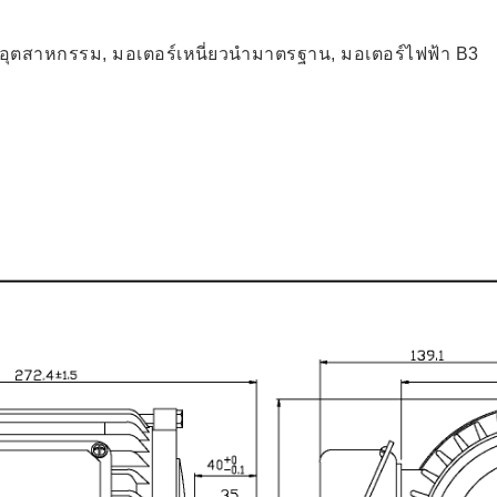
อุตสาหกรรม, มอเตอร์เหนี่ยวนำมาตรฐาน, มอเตอร์ไฟฟ้า B3