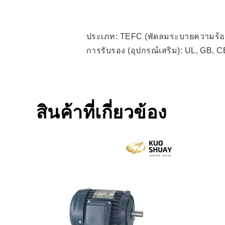
ประเภท: TEFC (พัดลมระบายความร้อ
การรับรอง (อุปกรณ์เสริม): UL, GB, 
สินค้าที่เกี่ยวข้อง