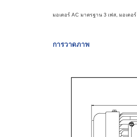
มอเตอร์ AC มาตรฐาน 3 เฟส, มอเตอร์
การวาดภาพ