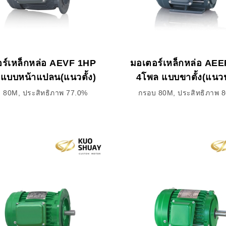
ร์เหล็กหล่อ AEVF 1HP
มอเตอร์เหล็กหล่อ AE
แบบหน้าแปลน(แนวตั้ง)
4โพล แบบขาตั้ง(แนว
 80M, ประสิทธิภาพ 77.0%
กรอบ 80M, ประสิทธิภาพ 