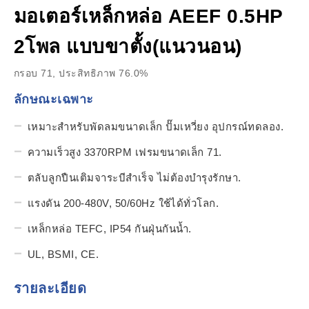
มอเตอร์เหล็กหล่อ AEEF 0.5HP
2โพล แบบขาตั้ง(แนวนอน)
กรอบ 71, ประสิทธิภาพ 76.0%
ลักษณะเฉพาะ
เหมาะสำหรับพัดลมขนาดเล็ก ปั๊มเหวี่ยง อุปกรณ์ทดลอง.
ความเร็วสูง 3370RPM เฟรมขนาดเล็ก 71.
ตลับลูกปืนเติมจาระบีสำเร็จ ไม่ต้องบำรุงรักษา.
แรงดัน 200-480V, 50/60Hz ใช้ได้ทั่วโลก.
เหล็กหล่อ TEFC, IP54 กันฝุ่นกันน้ำ.
UL, BSMI, CE.
รายละเอียด