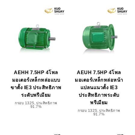
AEHH 7.5HP 4โพล
AEUH 7.5HP 4โพล
มอเตอร์เหล็กหล่อแบบ
มอเตอร์เหล็กหล่อหน้า
ขาตั้ง IE3 ประสิทธิภาพ
แปลนแนวตั้ง IE3
ระดับพรีเมียม
ประสิทธิภาพระดับ
พรีเมียม
กรอบ 132S, ประสิทธิภาพ
91.7%
กรอบ 132S, ประสิทธิภาพ
91.7%