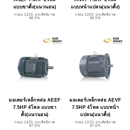
แบบขาตั้ง(แนวนอน)
แบบหน้าแปลน(แนวตั้ง)
กรอบ 132S, ประสิทธิภาพ
กรอบ 132S, ประสิทธิภาพ
86.5%
86.5%
มอเตอร์เหล็กหล่อ AEEF
มอเตอร์เหล็กหล่อ AEVF
7.5HP 4โพล แบบขา
7.5HP 4โพล แบบหน้า
ตั้ง(แนวนอน)
แปลน(แนวตั้ง)
กรอบ 132S, ประสิทธิภาพ
กรอบ 132S, ประสิทธิภาพ
87.0%
87.0%