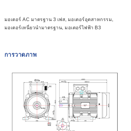
มอเตอร์ AC มาตรฐาน 3 เฟส, มอเตอร์อุตสาหกรรม,
มอเตอร์เหนี่ยวนำมาตรฐาน, มอเตอร์ไฟฟ้า B3
การวาดภาพ