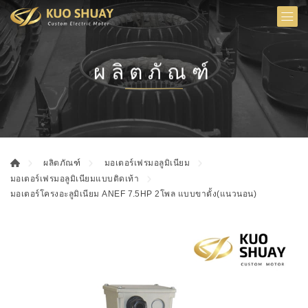
ผลิตภัณฑ์
ผลิตภัณฑ์
มอเตอร์เฟรมอลูมิเนียม
มอเตอร์เฟรมอลูมิเนียมแบบติดเท้า
มอเตอร์โครงอะลูมิเนียม ANEF 7.5HP 2โพล แบบขาตั้ง(แนวนอน)