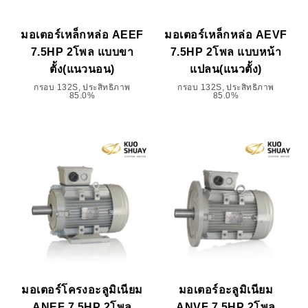
มอเตอร์เหล็กหล่อ AEEF
มอเตอร์เหล็กหล่อ AEVF
7.5HP 2โพล แบบขา
7.5HP 2โพล แบบหน้า
ตั้ง(แนวนอน)
แปลน(แนวตั้ง)
กรอบ 132S, ประสิทธิภาพ
กรอบ 132S, ประสิทธิภาพ
85.0%
85.0%
มอเตอร์โครงอะลูมิเนียม
มอเตอร์อะลูมิเนียม
ANEF 7.5HP 2โพล
ANVF 7.5HP 2โพล