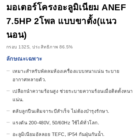
มอเตอร์โครงอะลูมิเนียม ANEF
7.5HP 2โพล แบบขาตั้ง(แนว
นอน)
กรอบ 132S, ประสิทธิภาพ 86.5%
ลักษณะเฉพาะ
เหมาะสำหรับพัดลมห้องเครื่องแบบหนาแน่น ระบาย
อากาศหลายตัว.
เปลือกนำความร้อนสูง ช่วยระบายความร้อนเมื่อติดตั้งหนา
แน่น.
ตลับลูกปืนเติมจาระบีสำเร็จ ไม่ต้องบำรุงรักษา.
แรงดัน 200-480V, 50/60Hz ใช้ได้ทั่วโลก.
อะลูมิเนียมอัลลอย TEFC, IP54 กันฝุ่นกันน้ำ.