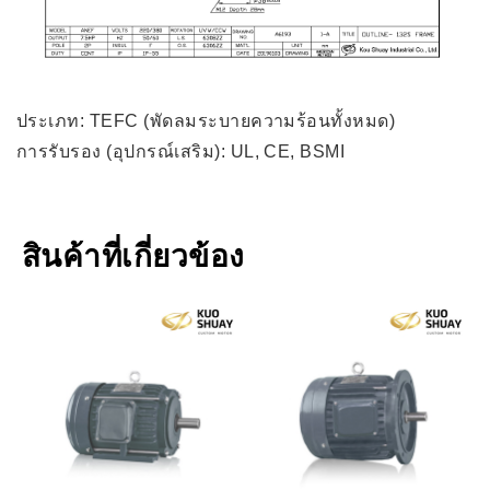
ประเภท: TEFC (พัดลมระบายความร้อนทั้งหมด)
การรับรอง (อุปกรณ์เสริม): UL, CE, BSMI
สินค้าที่เกี่ยวข้อง