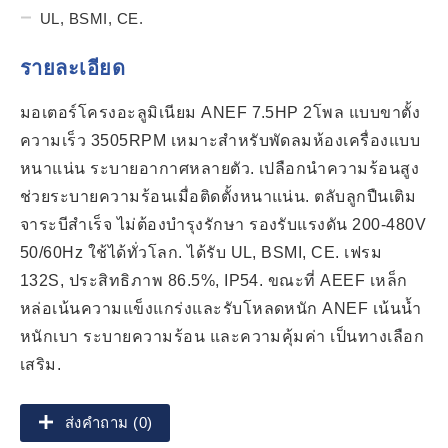
UL, BSMI, CE.
รายละเอียด
มอเตอร์โครงอะลูมิเนียม ANEF 7.5HP 2โพล แบบขาตั้ง
ความเร็ว 3505RPM เหมาะสำหรับพัดลมห้องเครื่องแบบ
หนาแน่น ระบายอากาศหลายตัว. เปลือกนำความร้อนสูง
ช่วยระบายความร้อนเมื่อติดตั้งหนาแน่น. ตลับลูกปืนเติม
จาระบีสำเร็จ ไม่ต้องบำรุงรักษา รองรับแรงดัน 200-480V
50/60Hz ใช้ได้ทั่วโลก. ได้รับ UL, BSMI, CE. เฟรม
132S, ประสิทธิภาพ 86.5%, IP54. ขณะที่ AEEF เหล็ก
หล่อเน้นความแข็งแกร่งและรับโหลดหนัก ANEF เน้นน้ำ
หนักเบา ระบายความร้อน และความคุ้มค่า เป็นทางเลือก
เสริม.
ส่งคำถาม (0)