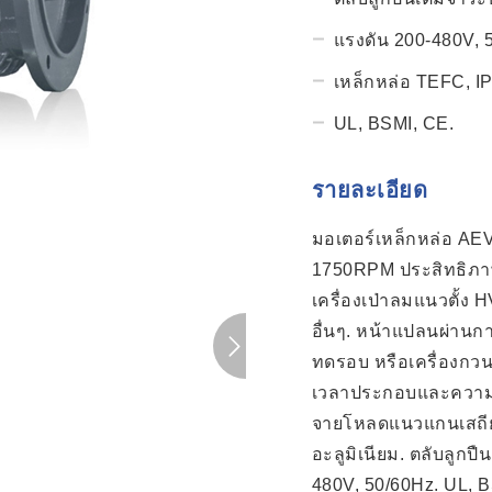
แรงดัน 200-480V, 5
เหล็กหล่อ TEFC, IP5
UL, BSMI, CE.
รายละเอียด
มอเตอร์เหล็กหล่อ A
1750RPM ประสิทธิภา
เครื่องเป่าลมแนวตั้
อื่นๆ. หน้าแปลนผ่านกา
ทดรอบ หรือเครื่องกวน
เวลาประกอบและความเส
จายโหลดแนวแกนเสถียร 
อะลูมิเนียม. ตลับลูกปื
480V, 50/60Hz. UL, B