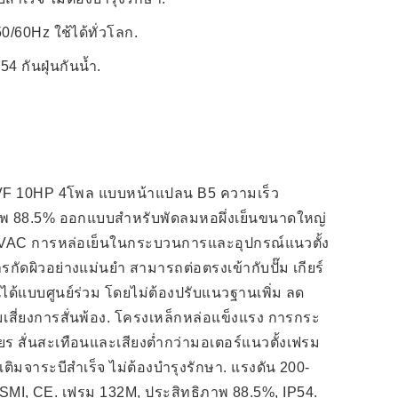
0/60Hz ใช้ได้ทั่วโลก.
4 กันฝุ่นกันน้ำ.
EVF 10HP 4โพล แบบหน้าแปลน B5 ความเร็ว
พ 88.5% ออกแบบสำหรับพัดลมหอผึ่งเย็นขนาดใหญ่
ง HVAC การหล่อเย็นในกระบวนการและอุปกรณ์แนวตั้ง
รกัดผิวอย่างแม่นยำ สามารถต่อตรงเข้ากับปั๊ม เกียร์
ได้แบบศูนย์ร่วม โดยไม่ต้องปรับแนวฐานเพิ่ม ลด
ี่ยงการสั่นพ้อง. โครงเหล็กหล่อแข็งแรง การกระ
สั่นสะเทือนและเสียงต่ำกว่ามอเตอร์แนวตั้งเฟรม
นเติมจาระบีสำเร็จ ไม่ต้องบำรุงรักษา. แรงดัน 200-
SMI, CE. เฟรม 132M, ประสิทธิภาพ 88.5%, IP54.