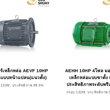
ร์เหล็กหล่อ AEVF 10HP
AEHH 10HP 4โพล มอ
แบบหน้าแปลน(แนวตั้ง)
เหล็กหล่อแบบขาตั้ง 
ประสิทธิภาพระดับพรี
 132M, ประสิทธิภาพ 88.5%
กรอบ 132M, ประสิทธิภาพ 