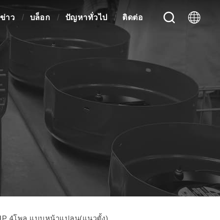
ข่าว
บล็อก
ปัญหาทั่วไป
ติดต่อ
HP 4โพล แบบหน้าแปลน(แนวตั้ง)