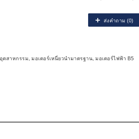
ส่งคำถาม (0)
อุตสาหกรรม, มอเตอร์เหนี่ยวนำมาตรฐาน, มอเตอร์ไฟฟ้า B5