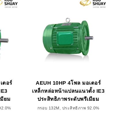
เตอร์
AEUH 10HP 4โพล มอเตอร์
IE3
เหล็กหล่อหน้าแปลนแนวตั้ง IE3
เมียม
ประสิทธิภาพระดับพรีเมียม
92.0%
กรอบ 132M, ประสิทธิภาพ 92.0%