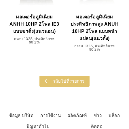
มอเตอร์อลูมิเนียม
มอเตอร์อลูมิเนียม
ANHH 10HP 2โพล IE3
ประสิทธิภาพสูง ANUH
แบบขาตั้ง(แนวนอน)
10HP 2โพล แบบหน้า
แปลน(แนวตั้ง)
กรอบ 132S, ประสิทธิภาพ
90.2%
กรอบ 132S, ประสิทธิภาพ
90.2%
กลับไปที่รายการ
ข้อมูล บริษัท
การใช้งาน
ผลิตภัณฑ์
ข่าว
บล็อก
ปัญหาทั่วไป
ติดต่อ