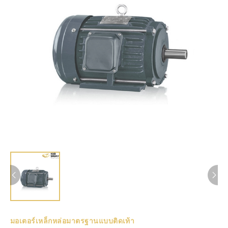
มอเตอร์เหล็กหล่อมาตรฐานแบบติดเท้า