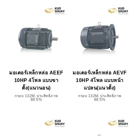
มอเตอร์เหล็กหล่อ AEEF
มอเตอร์เหล็กหล่อ AEVF
10HP 4โพล แบบขา
10HP 4โพล แบบหน้า
ตั้ง(แนวนอน)
แปลน(แนวตั้ง)
กรอบ 132M, ประสิทธิภาพ
กรอบ 132M, ประสิทธิภาพ
88.5%
88.5%