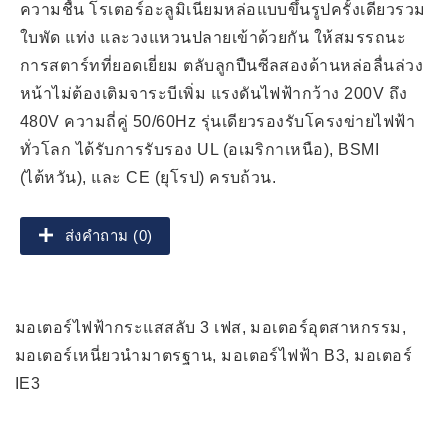
ความชื้น โรเตอร์อะลูมิเนียมหล่อแบบขึ้นรูปครั้งเดียวรวม
ใบพัด แท่ง และวงแหวนปลายเข้าด้วยกัน ให้สมรรถนะ
การสตาร์ทที่ยอดเยี่ยม ตลับลูกปืนซีลสองด้านหล่อลื่นล่วง
หน้าไม่ต้องเติมจาระบีเพิ่ม แรงดันไฟฟ้ากว้าง 200V ถึง
480V ความถี่คู่ 50/60Hz รุ่นเดียวรองรับโครงข่ายไฟฟ้า
ทั่วโลก ได้รับการรับรอง UL (อเมริกาเหนือ), BSMI
(ไต้หวัน), และ CE (ยุโรป) ครบถ้วน.
ส่งคำถาม (0)
มอเตอร์ไฟฟ้ากระแสสลับ 3 เฟส, มอเตอร์อุตสาหกรรม,
มอเตอร์เหนี่ยวนำมาตรฐาน, มอเตอร์ไฟฟ้า B3, มอเตอร์
IE3