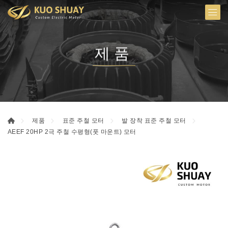
제품
제품
표준 주철 모터
발 장착 표준 주철 모터
AEEF 20HP 2극 주철 수평형(풋 마운트) 모터