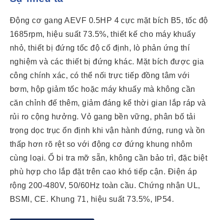
Động cơ gang AEVF 0.5HP 4 cực mặt bích B5, tốc độ
1685rpm, hiệu suất 73.5%, thiết kế cho máy khuấy
nhỏ, thiết bị đứng tốc độ cố định, lò phản ứng thí
nghiệm và các thiết bị đứng khác. Mặt bích được gia
công chính xác, có thể nối trực tiếp đồng tâm với
bơm, hộp giảm tốc hoặc máy khuấy mà không cần
căn chỉnh đế thêm, giảm đáng kể thời gian lắp ráp và
rủi ro cộng hưởng. Vỏ gang bền vững, phân bố tải
trọng dọc trục ổn định khi vận hành đứng, rung và ồn
thấp hơn rõ rệt so với động cơ đứng khung nhôm
cùng loại. Ổ bi tra mỡ sẵn, không cần bảo trì, đặc biệt
phù hợp cho lắp đặt trên cao khó tiếp cận. Điện áp
rộng 200-480V, 50/60Hz toàn cầu. Chứng nhận UL,
BSMI, CE. Khung 71, hiệu suất 73.5%, IP54.