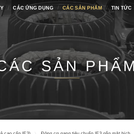
TY
CÁC ỨNG DỤNG
CÁC SẢN PHẨM
TIN TỨC
CÁC SẢN PHẨ
ả cao cấp IE3)
Động cơ gang tiêu chuẩn IE3 gắn mặt bích