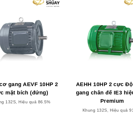
cơ gang AEVF 10HP 2
AEHH 10HP 2 cực Độ
c mặt bích (đứng)
gang chân đế IE3 hiệ
Premium
ng 132S, Hiệu quả 86.5%
Khung 132S, Hiệu quả 9