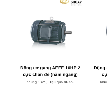
Động cơ gang AEEF 10HP 2
Động 
cực chân đế (nằm ngang)
cự
Khung 132S, Hiệu quả 86.5%
Khu