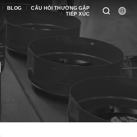
BLOG
CÂU HỎI THƯỜNG GẶP
TIẾP XÚC
M