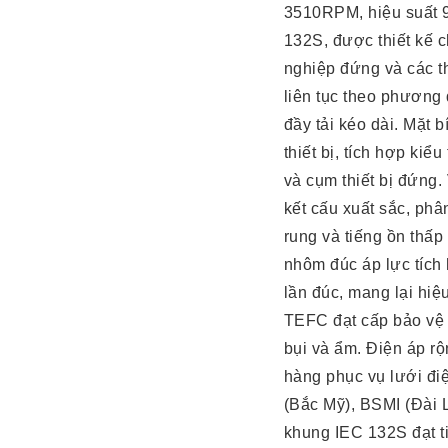
3510RPM, hiệu suất 9
132S, được thiết kế 
nghiệp đứng và các t
liên tục theo phương 
đầy tải kéo dài. Mặt 
thiết bị, tích hợp ki
và cụm thiết bị đứng
kết cấu xuất sắc, phâ
rung và tiếng ồn thấ
nhôm đúc áp lực tích
lần đúc, mang lại hiệu
TEFC đạt cấp bảo vệ 
bụi và ẩm. Điện áp 
hàng phục vụ lưới đi
(Bắc Mỹ), BSMI (Đài 
khung IEC 132S đạt tiê