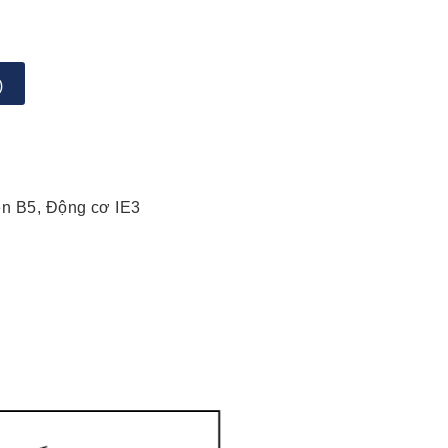
)
ện B5, Động cơ IE3