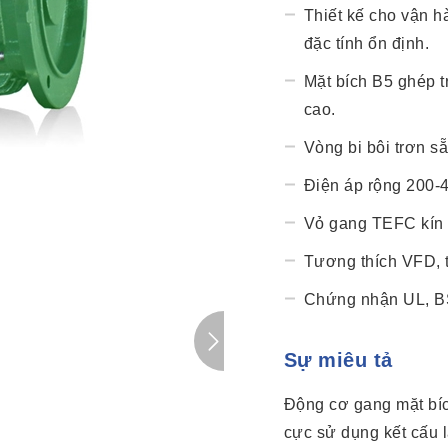
Thiết kế cho vận h
đặc tính ổn định.
Mặt bích B5 ghép tr
cao.
Vòng bi bôi trơn sẵ
Điện áp rộng 200-
Vỏ gang TEFC kín 
Tương thích VFD, 
Chứng nhận UL, B
Sự miêu tả
Động cơ gang mặt bí
cực sử dụng kết cấu 