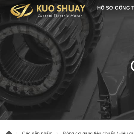
HỒ SƠ CÔNG 
Các sản phẩm
Động cơ gang tiêu chuẩn (Hiệu qu