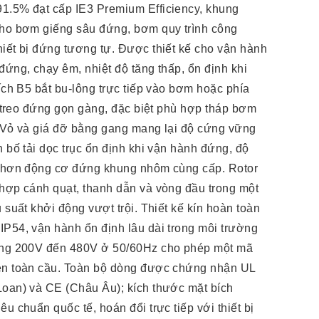
1.5% đạt cấp IE3 Premium Efficiency, khung
cho bơm giếng sâu đứng, bơm quy trình công
hiết bị đứng tương tự. Được thiết kế cho vận hành
đứng, chạy êm, nhiệt độ tăng thấp, ổn định khi
bích B5 bắt bu-lông trực tiếp vào bơm hoặc phía
ểu treo đứng gọn gàng, đặc biệt phù hợp tháp bơm
. Vỏ và giá đỡ bằng gang mang lại độ cứng vững
n bố tải dọc trục ổn định khi vận hành đứng, độ
p hơn động cơ đứng khung nhôm cùng cấp. Rotor
 hợp cánh quạt, thanh dẫn và vòng đầu trong một
 suất khởi động vượt trội. Thiết kế kín hoàn toàn
IP54, vận hành ổn định lâu dài trong môi trường
rộng 200V đến 480V ở 50/60Hz cho phép một mã
ện toàn cầu. Toàn bộ dòng được chứng nhận UL
Loan) và CE (Châu Âu); kích thước mặt bích
u chuẩn quốc tế, hoán đổi trực tiếp với thiết bị