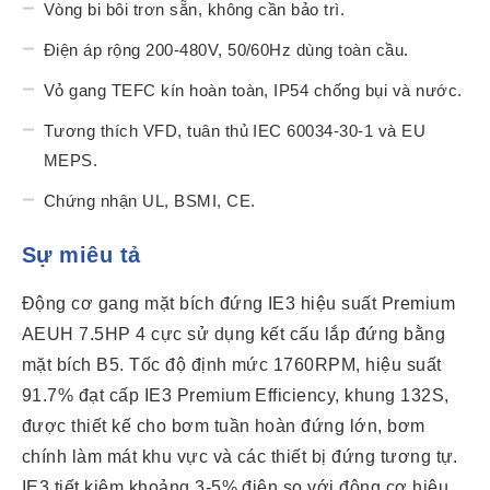
Vòng bi bôi trơn sẵn, không cần bảo trì.
Điện áp rộng 200-480V, 50/60Hz dùng toàn cầu.
Vỏ gang TEFC kín hoàn toàn, IP54 chống bụi và nước.
Tương thích VFD, tuân thủ IEC 60034-30-1 và EU
MEPS.
Chứng nhận UL, BSMI, CE.
Sự miêu tả
Động cơ gang mặt bích đứng IE3 hiệu suất Premium
AEUH 7.5HP 4 cực sử dụng kết cấu lắp đứng bằng
mặt bích B5. Tốc độ định mức 1760RPM, hiệu suất
91.7% đạt cấp IE3 Premium Efficiency, khung 132S,
được thiết kế cho bơm tuần hoàn đứng lớn, bơm
chính làm mát khu vực và các thiết bị đứng tương tự.
IE3 tiết kiệm khoảng 3-5% điện so với động cơ hiệu