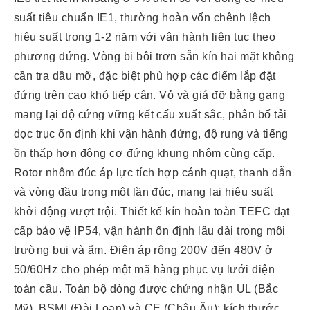
suất tiêu chuẩn IE1, thường hoàn vốn chênh lệch
hiệu suất trong 1-2 năm với vận hành liên tục theo
phương đứng. Vòng bi bôi trơn sẵn kín hai mặt không
cần tra dầu mỡ, đặc biệt phù hợp các điểm lắp đặt
đứng trên cao khó tiếp cận. Vỏ và giá đỡ bằng gang
mang lại độ cứng vững kết cấu xuất sắc, phân bố tải
dọc trục ổn định khi vận hành đứng, độ rung và tiếng
ồn thấp hơn động cơ đứng khung nhôm cùng cấp.
Rotor nhôm đúc áp lực tích hợp cánh quạt, thanh dẫn
và vòng đầu trong một lần đúc, mang lại hiệu suất
khởi động vượt trội. Thiết kế kín hoàn toàn TEFC đạt
cấp bảo vệ IP54, vận hành ổn định lâu dài trong môi
trường bụi và ẩm. Điện áp rộng 200V đến 480V ở
50/60Hz cho phép một mã hàng phục vụ lưới điện
toàn cầu. Toàn bộ dòng được chứng nhận UL (Bắc
Mỹ), BSMI (Đài Loan) và CE (Châu Âu); kích thước